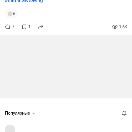
#samaraweaving
6
7
1
1.6K
Популярные