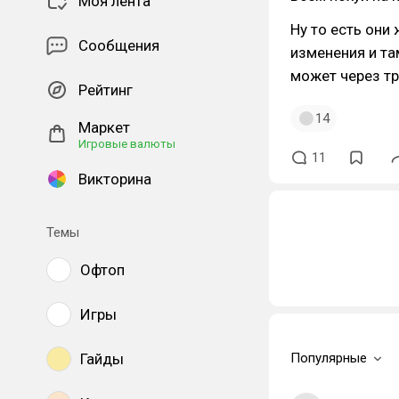
Моя лента
Ну то есть они
Сообщения
изменения и там
может через тр
Рейтинг
14
Маркет
Игровые валюты
11
Викторина
Темы
Офтоп
Игры
Гайды
Популярные