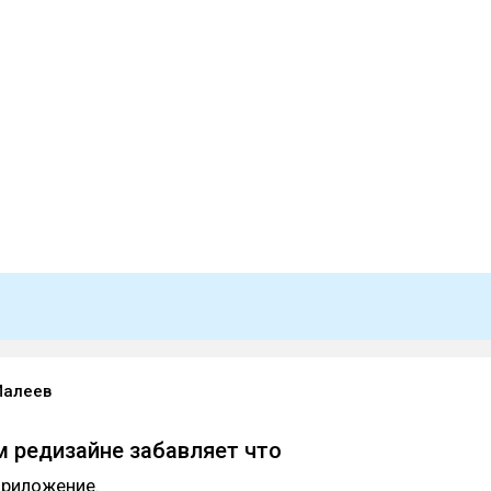
Малеев
м редизайне забавляет что
приложение.