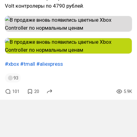
Volt контролеры по 4790 рублей.
#xbox
#tmall
#aliexpress
93
101
20
5.9K