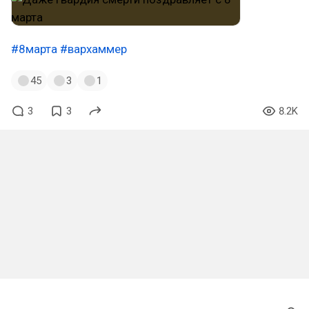
#8марта
#вархаммер
45
3
1
3
3
8.2K