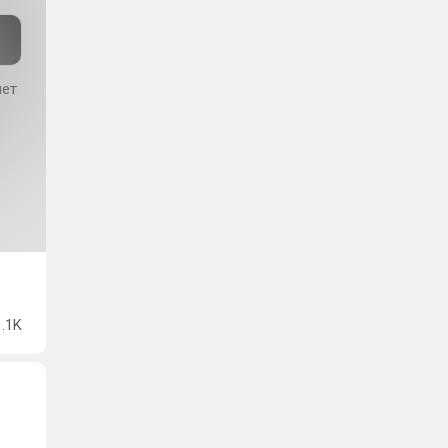
чет
1.1K