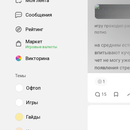
Моя лента
Сообщения
игру проходил ра
Рейтинг
потно
Маркет
на среднем ест
Игровые валюты
впитывают кучу
Викторина
чет не могу уж
появления стре
Темы
1
Офтоп
15
Игры
Гайды