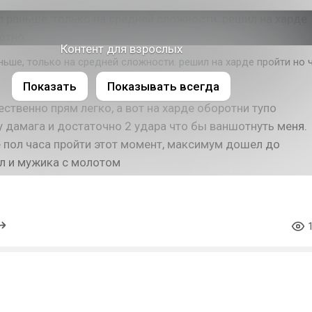
Контент для взрослых
ньше, только на средней сложности. решил на харде пройти но 
Показать
Показывать всегда
ественно прям легко, а вот на харде оборотни тупо
 дамага и достаточно 2 удара что бы ваншотнуть меня.
е пол часа пройти этот момент, максимум дошел до
л и мужика с молотом