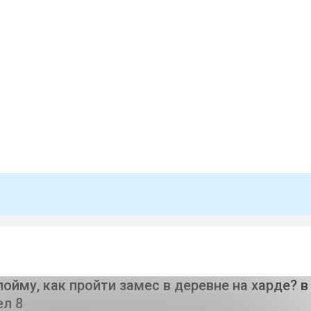
пойму, как пройти замес в деревне на харде? в
ел 8