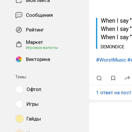
Моя лента
Сообщения
When I say 
When I sa
Рейтинг
When I sa
Маркет
DEMONDICE
Игровые валюты
Викторина
#WorstMusic
#
Темы
Офтоп
1 ответ на пост
Игры
Гайды