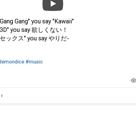
"Gang Gang" you say "Kawaii"
y "3D" you say 欲しくない！
y "セックス" you say やりだ-
demondice
#music