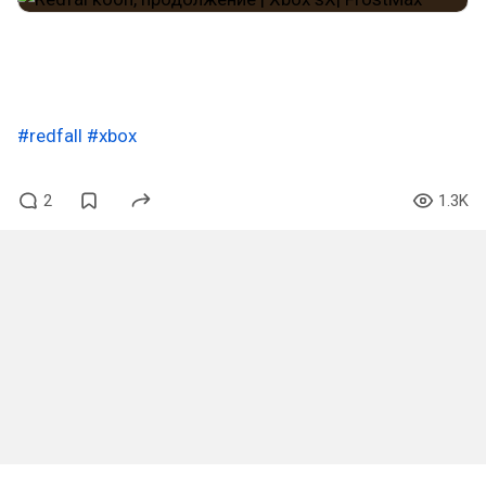
#redfall
#xbox
2
1.3K