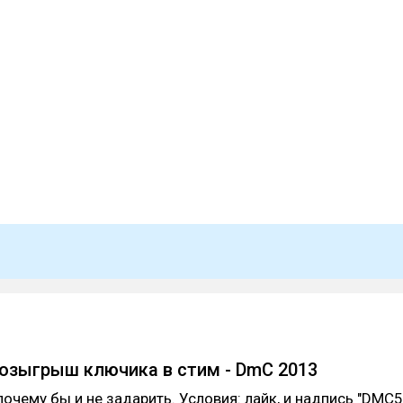
озыгрыш ключика в стим - DmC 2013
почему бы и не задарить. Условия: лайк, и надпись "DMC5