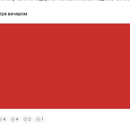
втра вечером
4
4
2
1