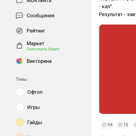
Моя лента
- кал".
Результат - за
Сообщения
Рейтинг
Маркет
Пополнить Steam
Викторина
Темы
Офтоп
Игры
Гайды
94
10