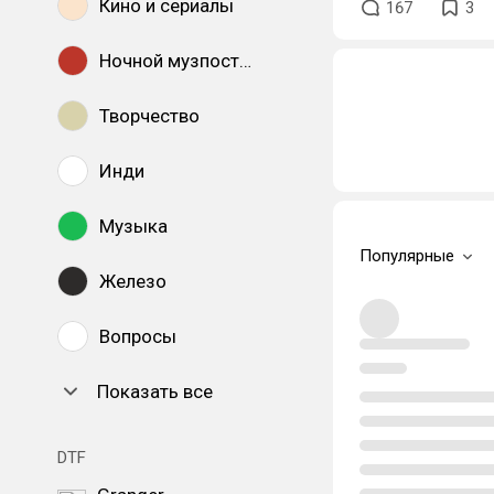
Кино и сериалы
167
3
Ночной музпостинг
Творчество
Инди
Музыка
Популярные
Железо
Вопросы
Показать все
DTF