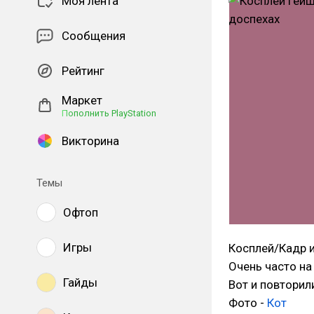
Моя лента
Сообщения
Рейтинг
Маркет
Пополнить PlayStation
Викторина
Темы
Офтоп
Игры
Косплей/Кадр 
Очень часто на
Гайды
Вот и повторил
Фото -
Кот