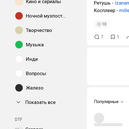
Кино и сериалы
Ретушь -
Izana
Косплеер -
mill
Ночной музпостинг
10
Творчество
7
1
Музыка
Инди
Вопросы
Железо
Популярные
Показать все
DTF