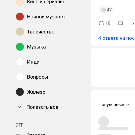
Кино и сериалы
47
Ночной музпостинг
10
Творчество
4 ответа на пос
Музыка
Инди
Вопросы
Железо
Популярные
Показать все
DTF