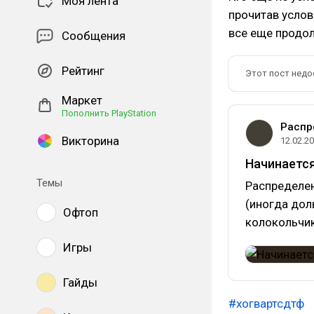
Моя лента
прочитав услов
все еще продол
Сообщения
Рейтинг
Этот пост недо
Маркет
Пополнить PlayStation
Распр
Викторина
12.02.2
Начинается
Темы
Распределен
(иногда дол
Офтоп
колокольчик
Игры
Гайды
#хогвартсдтф