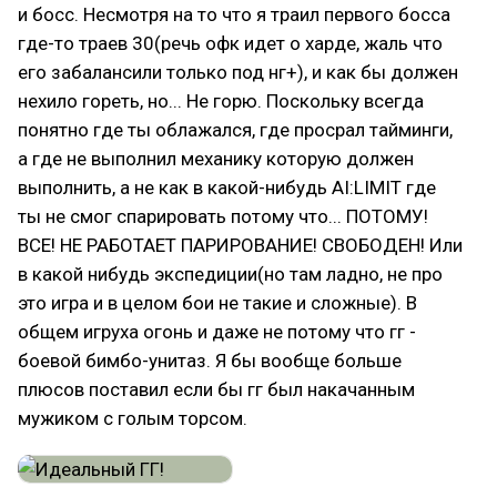
и босс. Несмотря на то что я траил первого босса
где-то траев 30(речь офк идет о харде, жаль что
его забалансили только под нг+), и как бы должен
нехило гореть, но... Не горю. Поскольку всегда
понятно где ты облажался, где просрал тайминги,
а где не выполнил механику которую должен
выполнить, а не как в какой-нибудь AI:LIMIT где
ты не смог спарировать потому что... ПОТОМУ!
ВСЕ! НЕ РАБОТАЕТ ПАРИРОВАНИЕ! СВОБОДЕН! Или
в какой нибудь экспедиции(но там ладно, не про
это игра и в целом бои не такие и сложные). В
общем игруха огонь и даже не потому что гг -
боевой бимбо-унитаз. Я бы вообще больше
плюсов поставил если бы гг был накачанным
мужиком с голым торсом.