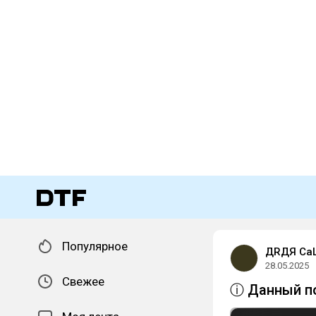
Популярное
ДRДЯ СаШ
28.05.2025
Свежее
ⓘ Данный по