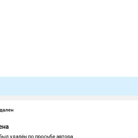
удален
ена
был удалён по просьбе автора.