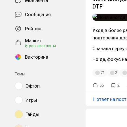
Моя лента
DTF
Сообщения
Рейтинг
Уход в более р
повторения до
Маркет
Игровые валюты
Сначала первую
Викторина
Но да, фокус на
71
3
Темы
56
2
Офтоп
1 ответ на пост
Игры
Гайды