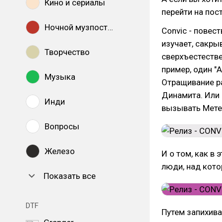
Кино и сериалы
перейти на пост
Ночной музпостинг
Convic - повест
изучает, сакры
Творчество
сверхъестеств
пример, один "
Музыка
Отращивание ра
Динамита. Или 
Инди
вызывать Метео
Вопросы
Железо
И о том, как в
люди, над кото
Показать все
DTF
Путем запихива