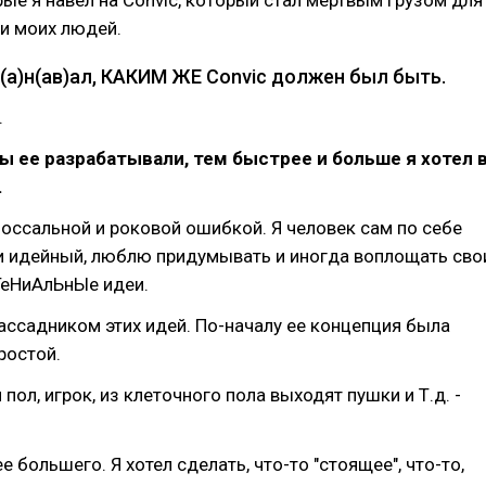
рые я навел на Convic, который стал мертвым грузом для
и моих людей.
р(а)н(ав)ал, КАКИМ ЖЕ Convic должен был быть.
.
 ее разрабатывали, тем быстрее и больше я хотел 
.
лоссальной и роковой ошибкой. Я человек сам по себе
и идейный, люблю придумывать и иногда воплощать сво
ГеНиАлЬнЫе идеи.
рассадником этих идей. По-началу ее концепция была
ростой.
пол, игрок, из клеточного пола выходят пушки и Т.д. -
ее большего. Я хотел сделать, что-то "стоящее", что-то,