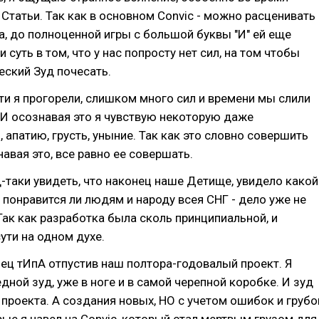
 Статьи. Так как в основном Convic - можно расценивать
а, до полноценной игры с большой буквы "И" ей еще
и суть в том, что у нас попросту нет сил, на том чтобы
еский Зуд почесать.
ти я прогорели, слишком много сил и времени мы слили
. И осознавая это я чувствую некоторую даже
 апатию, грусть, уныние. Так как это словно совершить
навая это, все равно ее совершать.
д-таки увидеть, что наконец наше Детище, увидело какой
А понравится ли людям и народу всея СНГ - дело уже не
Так как разработка была сколь принципиальной, и
ути на одном духе.
нец тИпА отпустив наш полтора-годовалый проект. Я
дной зуд, уже в ноге и в самой черепной коробке. И зуд
проекта. А создания новых, НО с учетом ошибок и грубо