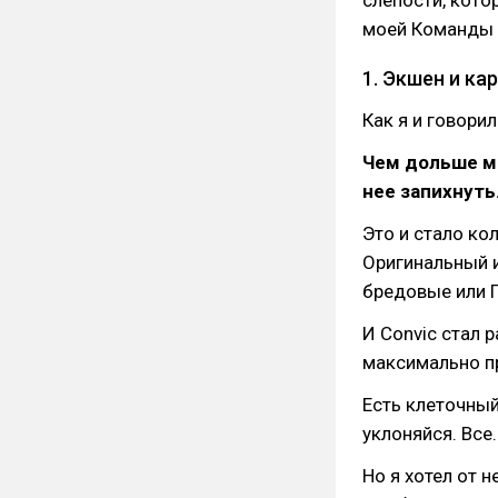
слепости, кото
моей Команды 
1. Экшен и ка
Как я и говорил
Чем дольше мы
нее запихнуть
Это и стало ко
Оригинальный 
бредовые или 
И Convic стал 
максимально п
Есть клеточный 
уклоняйся. Все.
Но я хотел от н