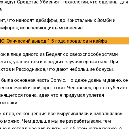
ех ждут Средства Убиения - технологии, что сделаны для
а.
лит, что наносят дебаффы, до Кристальных Зомби и
амфорок, испепеляющих в мгновение.
ок в лице одного из Бедняг со сверхспособностями
гать, уклоняться и в редких случаях сражаться. При
ктов и Расходников, что дают небольшие бонусы.
 была основная часть Convic. Но даже давным давно, он
есконечной игрой, про то как Человечек, просто убегает
внящегося говна, идея что я придумал уплетая
ожочки.
мых пор, ее концепция все выруливалась и наполнялась
ко можно. Чем дольше мы ее разрабатывали, тем
ше я хотел в нее запихнуть. Но об этом чутка позже. А