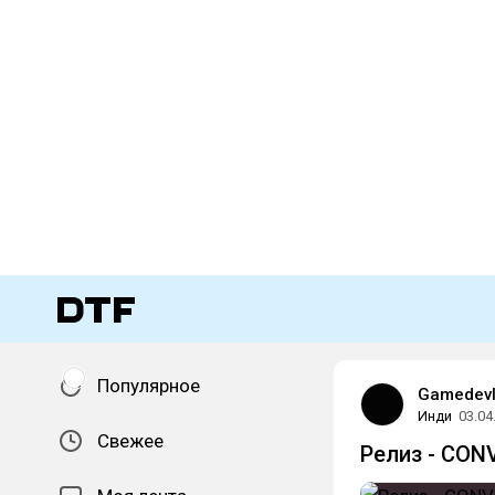
Популярное
Gamedevl
Инди
03.04
Свежее
Релиз - CON