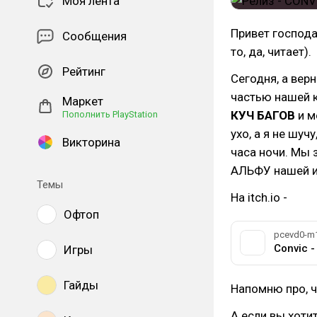
Моя лента
Привет господа 
Сообщения
то, да, читает).
Рейтинг
Сегодня, а вер
частью нашей к
Маркет
КУЧ БАГОВ
и м
Пополнить PlayStation
ухо, а я не шу
Викторина
часа ночи. Мы
АЛЬФУ нашей и
Темы
На itch.io -
Офтоп
pcevd0-m1s
Convic -
Игры
Гайды
Напомню про, ч
А если вы хоти