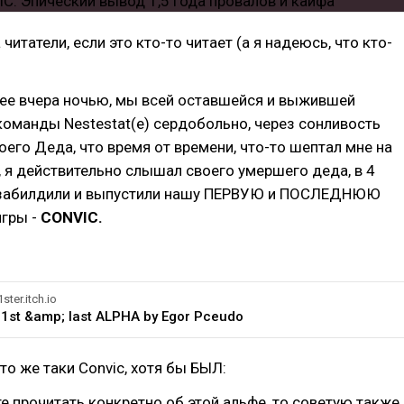
читатели, если это кто-то читает (а я надеюсь, что кто-
нее вчера ночью, мы всей оставшейся и выжившей
оманды Nestestat(e) сердобольно, через сонливость
оего Деда, что время от времени, что-то шептал мне на
чу, я действительно слышал своего умершего деда, в 4
 забилдили и выпустили нашу ПЕРВУЮ и ПОСЛЕДНЮЮ
гры -
CONVIC.
ter.itch.io
 1st &amp; last ALPHA by Egor Pceudo
то же таки Convic, хотя бы БЫЛ:
те прочитать конкретно об этой альфе, то советую также