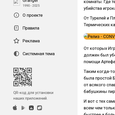
Granger
комнаты. Где т
1990 - 2025
убийства игрок
О проекте
От Турелей и П
Термических к
Правила
Реклама
От которых Игр
Системная тема
должен был убе
помощи Артефа
Таким когда-то
была простой Б
от всякого спа
бабушкины пир
QR-код для установки
наших приложений.
И вот с тех са
всем чем толь
быстрее и боль