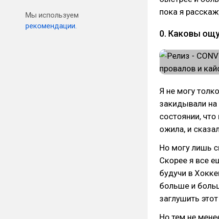
пока я расскаж
Мы используем
рекомендации.
0. Каковы ощ
Я не могу толк
закидывали на 
состоянии, что 
ожила, и сказал
Но могу лишь с
Скорее я все е
будучи в Хокке
больше и больш
заглушить этот
Но тем не мене