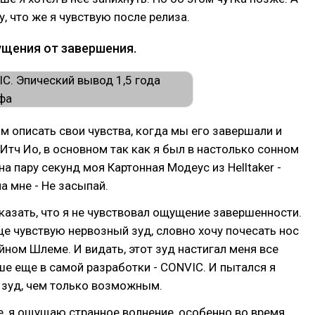
у, что же я чувствую после релиза.
ущения от завершения.
ом описать свои чувства, когда мы его завершали и
Итч Ио, в основном так как я был в настолько сонном
на пару секунд моя Картонная Модеус из Helltaker -
а мне - Не засыпай.
казать, что я не чувствовал ощущение завершенности.
ще чувствую нервозный зуд, словно хочу почесать нос
йном Шлеме. И видать, этот зуд настигал меня все
е еще в самой разработки - CONVIC. И пытался я
 зуд, чем только возможным.
е, я ощущаю странное волнение, особенно во время