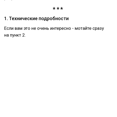
1. Технические подробности
Если вам это не очень интересно - мотайте сразу
на пункт 2.
Разработчик: 🇹🇯 Kazarma (Таджикистан)
Издатель: 🇹🇲 Kalifas (Туркменистан)
Жанр: Action, Shooter, Driving Simulator
Дата выхода:
25 октября 2024
(Linux в Steam)
25 декабря 2024
(Windows и Mac в Steam)
25 мая 2025
(Mac в AppStore)
Движок: Unreal Engine 4 с переходом на 5 через
несколько лет