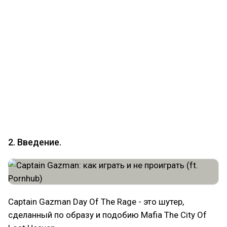
Языки текста: русский, английский, позже будет
румынский
Языки озвучки: русский, английский (озвучены
только истории с Ментурой, мы не потянули
полный дубляж)
Цена: 249 рублей, 6,99$, 1300 тенге
Длительность прохождения: 15 часов
Длительность прохождения на 100%: 19 часов
2. Введение.
Captain Gazman Day Of The Rage - это шутер,
сделанный по образу и подобию Mafia The City Of