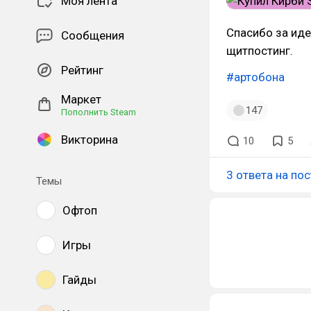
Моя лента
Спасибо за иде
Сообщения
щитпостинг.
Рейтинг
#артобона
Маркет
147
Пополнить Steam
Викторина
10
5
3 ответа на пос
Темы
Офтоп
Игры
Гайды