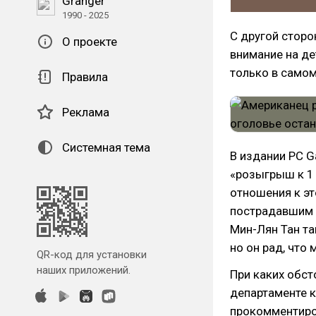
Granger
1990 - 2025
С другой сторо
О проекте
внимание на дет
только в самом 
Правила
Реклама
Системная тема
В издании PC 
«розыгрыш к 1 
отношения к эт
пострадавшим и
Мин-Лян Тан т
но он рад, что
QR-код для установки
наших приложений.
При каких обст
департаменте к
прокомментиро