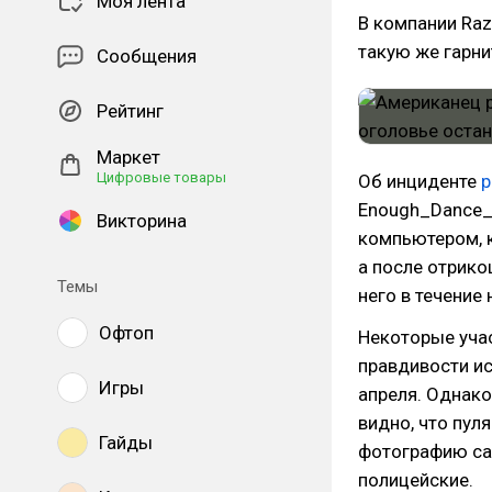
Моя лента
В компании Raz
такую же гарни
Сообщения
Рейтинг
Маркет
Цифровые товары
Об инциденте
р
Enough_Dance_9
Викторина
компьютером, к
а после отрикош
Темы
него в течение
Офтоп
Некоторые учас
правдивости ист
Игры
апреля. Однако
видно, что пуля
Гайды
фотографию сам
полицейские.