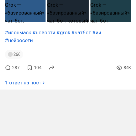
#илонмаск
#новости
#grok
#чатбот
#ии
#нейросети
266
287
104
84K
1 ответ на пост