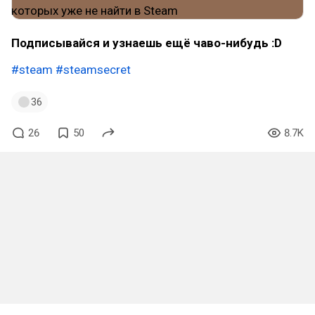
Подписывайся и узнаешь ещё чаво-нибудь :D
#steam
#steamsecret
36
26
50
8.7K