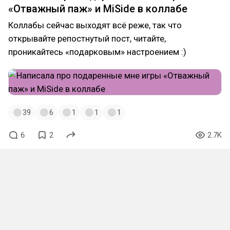
рассказы от простых юзеров сайта. А что хочешь в
«Отважный паж» и MiSide в коллабе
подарок ты?
Коллабы сейчас выходят всё реже, так что
открывайте репостнутый пост, читайте,
проникайтесь «подарковым» настроением :)
39
6
1
1
1
6
2
2.7K