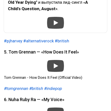
Old Year Dying
" и выпустила лид-сингл «
A
Child's Question, August
».
#pjharvey
#alternativerock
#british
5. Tom Grennan — «How Does It Feel»
Tom Grennan - How Does It Feel (Official Video)
#tomgrennan
#british
#indiepop
6. Nuha Ruby Ra — «My Voice»