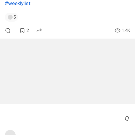
#weeklylist
5
2
1.4K