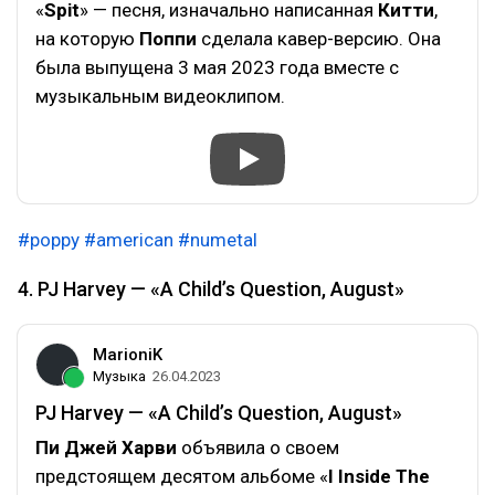
«
Spit
» — песня, изначально написанная
Китти
,
на которую
Поппи
сделала кавер-версию. Она
была выпущена 3 мая 2023 года вместе с
музыкальным видеоклипом.
#poppy
#american
#numetal
4. PJ Harvey — «A Child’s Question, August»
MarioniK
Музыка
26.04.2023
PJ Harvey — «A Child’s Question, August»
Пи Джей Харви
объявила о своем
предстоящем десятом альбоме «
I Inside The