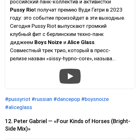
российский панк-коллектив и активистки
Pussy Rio
t получат премию Вуди Гатри в 2023
году: это событие произойдет в эти выходные.
Сегодня Pussy Riot выпускают громкий
клубный фит с берлинским техно-панк
диджеем
Boys Noize
и
Alice Glass
.
Совместный трек трио, который в пресс-
релизе назван «sissy-hypno-core», называ…
#pussyriot
#russian
#dancepop
#boysnoize
#aliceglass
12. Peter Gabriel — «Four Kinds of Horses (Bright-
Side Mix)»