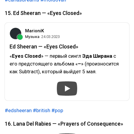
15. Ed Sheeran — «Eyes Closed»
MarioniK
Музыка
24.03.2023
Ed Sheeran — «Eyes Closed»
«
Eyes Closed
» — первый сингл
Эда Ширана
с
его предстоящего альбома «
–
» (произносится
как Subtract), который выйдет 5 мая.
#edsheeran
#british
#pop
16. Lana Del Rabies — «Prayers of Consequence»