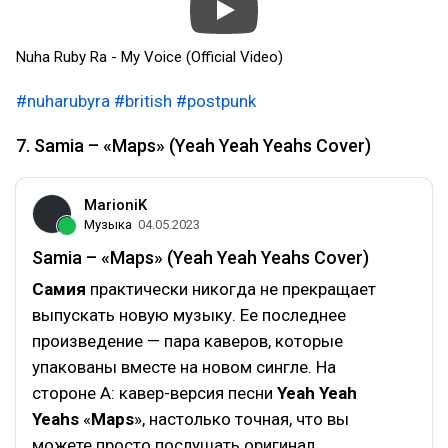
Nuha Ruby Ra - My Voice (Official Video)
#nuharubyra
#british
#postpunk
7. Samia – «Maps» (Yeah Yeah Yeahs Cover)
MarioniK
Музыка
04.05.2023
Samia – «Maps» (Yeah Yeah Yeahs Cover)
Самия
практически никогда не прекращает
выпускать новую музыку. Ее последнее
произведение — пара каверов, которые
упакованы вместе на новом сингле. На
стороне А: кавер-версия песни
Yeah Yeah
Yeahs
«
Maps
», настолько точная, что вы
можете просто послушать оригинал.