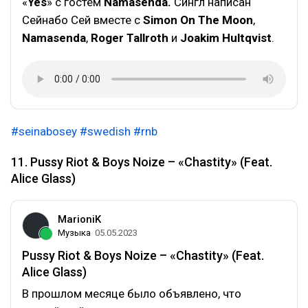
«
Yes
» с гостем
Namasenda.
Сингл написан
Сейнабо Сей вместе с
Simon On The Moon
,
Namasenda
,
Roger Tallroth
и
Joakim Hultqvist
.
#seinabosey
#swedish
#rnb
11. Pussy Riot & Boys Noize – «Chastity» (Feat.
Alice Glass)
MarioniK
Музыка
05.05.2023
Pussy Riot & Boys Noize – «Chastity» (Feat.
Alice Glass)
В прошлом месяце было объявлено, что