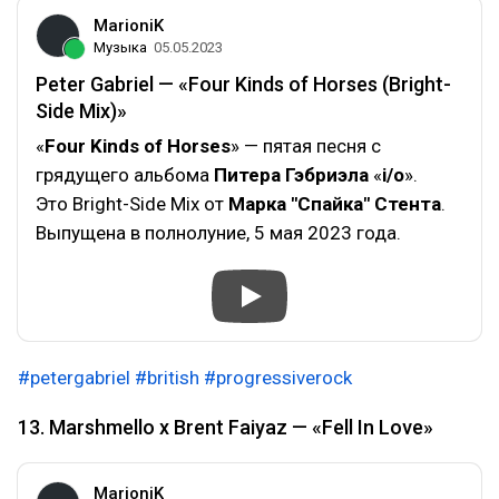
MarioniK
Музыка
05.05.2023
Peter Gabriel — «Four Kinds of Horses (Bright-
Side Mix)»
«
Four Kinds of Horses
» — пятая песня с
грядущего альбома
Питера Гэбриэла
«
i/o
».
Это Bright-Side Mix от
Марка "Спайка" Стента
.
Выпущена в полнолуние, 5 мая 2023 года.
#petergabriel
#british
#progressiverock
13. Marshmello x Brent Faiyaz — «Fell In Love»
MarioniK