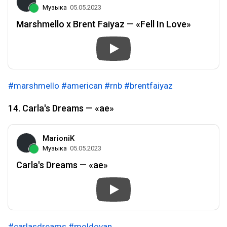
Музыка
05.05.2023
Marshmello x Brent Faiyaz — «Fell In Love»
#marshmello
#american
#rnb
#brentfaiyaz
14. Carla's Dreams — «ae»
MarioniK
Музыка
05.05.2023
Carla's Dreams — «ae»
#carlasdreams
#moldovan