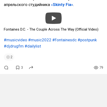
апрельского студийника
«
Skinty Fia
»
.
Fontaines D.C. - The Couple Across The Way (Official Video)
#musicvideo
#music2022
#fontainesdc
#postpunk
#djdrugfm
#dailylist
2
3
79