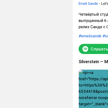
Emeli Sandé
- Let'
Четвёртый сту
выпущенный 6 м
релиз Санде с 
#emelisande
#sc
Слушать 
Silverstein — 