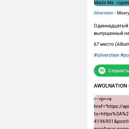
Silverstein
- Mise
Одиннадцатый 
выпущенный на
67 место (Album
#silverstein
#po
Слушать 
AWOLNATION —