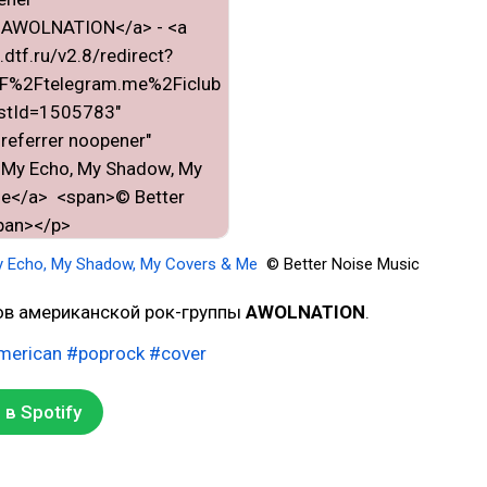
 Echo, My Shadow, My Covers & Me
© Better Noise Music
ов американской рок-группы
AWOLNATION
.
merican
#poprock
#cover
в Spotify
1