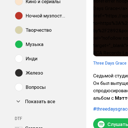
Кино и сериалы
Ночной музпостинг
Творчество
Музыка
Инди
Three Days Grace
Железо
Седьмой студи
Он был выпущен
Вопросы
спродюсирован
альбом с
Мэтт
Показать все
#threedaysgrac
DTF
Слушать 