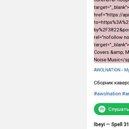
AWOLNATION
-
My
Сборник кавер
#awolnation
#a
Слушать 
Ibeyi — Spell 3