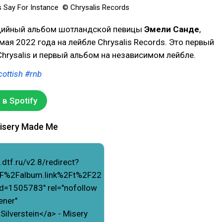
s Say For Instance
© Chrysalis Records
дийный альбом шотландской певицы
Эмели Санде
,
ая 2022 года на лейбле Chrysalis Records. Это первый
Chrysalis и первый альбом на независимом лейбле.
ottish
#rnb
в Spotify
Misery Made Me