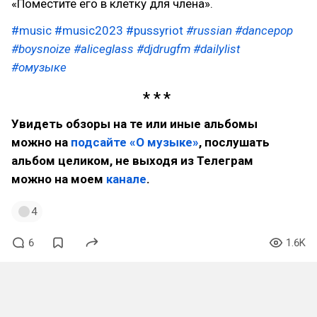
«Поместите его в клетку для члена».
#music
#music2023
#pussyriot
#russian
#dancepop
#boysnoize
#aliceglass
#djdrugfm
#dailylist
#омузыке
Увидеть обзоры на те или иные альбомы
можно на
подсайте «О музыке»
, послушать
альбом целиком, не выходя из Телеграм
можно на моем
канале
.
4
6
1.6K