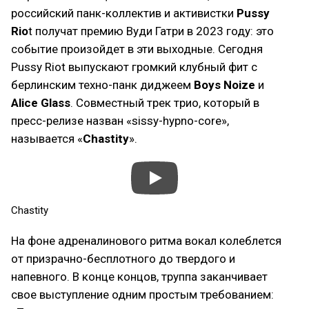
российский панк-коллектив и активистки
Pussy
Rio
t получат премию Вуди Гатри в 2023 году: это
событие произойдет в эти выходные. Сегодня
Pussy Riot выпускают громкий клубный фит с
берлинским техно-панк диджеем
Boys Noize
и
Alice Glass
. Совместный трек трио, который в
пресс-релизе назван «sissy-hypno-core»,
называется «
Chastity
».
Chastity
На фоне адреналинового ритма вокал колеблется
от призрачно-бесплотного до твердого и
напевного. В конце концов, труппа заканчивает
свое выступление одним простым требованием: