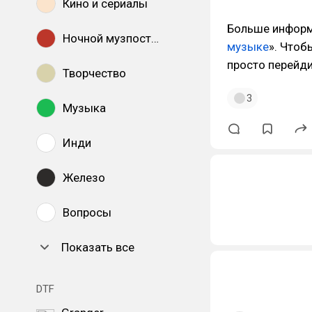
Кино и сериалы
Больше информа
Ночной музпостинг
музыке
». Чтоб
просто перейд
Творчество
3
Музыка
Инди
Железо
Вопросы
Показать все
DTF