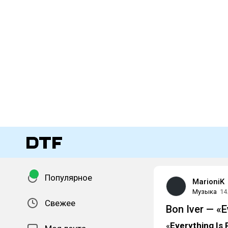
Популярное
MarioniK
Музыка
14
Свежее
Bon Iver — «E
«
Everything Is