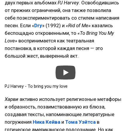
двух первых альбомах
PJ Harvey
. Освободившись
от прежних ограничений, она также позволила
себе поэкспериментировать со стилем написания
песен. Если «
Dry
» (1992) и
«Rid of Me»
казались
беспощадно откровенными, то
«To Bring You My
Love»
воспринимается как театральная
постановка, в которой каждая песня — это
большой жест, выверенный акт.
PJ Harvey - To bring you my love
Харви
активно использует религиозные метафоры
и образность, позаимствованную из блюза,
создавая тексты, напоминающие литературные
погружения
Ника Кейва
и
Тома Уэйтса
в
готическое американское подсознание. Но как