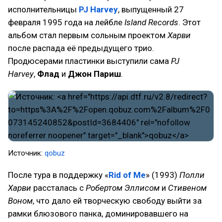
исполнительницы
PJ Harvey
, выпущенный 27
февраля 1995 года на лейбле
Island Records
. Этот
альбом стал первым сольным проектом
Харви
после распада её предыдущего трио.
Продюсерами пластинки выступили сама
PJ
Harvey
,
Флад
и
Джон Париш
.
Источник:
qobuz
После тура в поддержку «
Rid of Me
» (1993)
Полли
Харви
рассталась с
Робертом Эллисом
и
Стивеном
Воном
, что дало ей творческую свободу выйти за
рамки блюзового панка, доминировавшего на