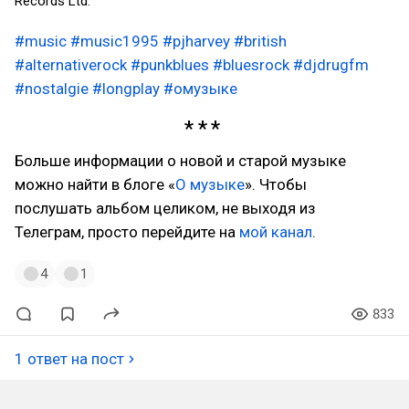
Records Ltd.
#music
#music1995
#pjharvey
#british
#alternativerock
#punkblues
#bluesrock
#djdrugfm
#nostalgie
#longplay
#омузыке
Больше информации о новой и старой музыке
можно найти в блоге «
О музыке
». Чтобы
послушать альбом целиком, не выходя из
Телеграм, просто перейдите на
мой канал
.
4
1
833
1 ответ на пост