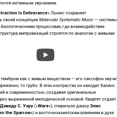
почти интимным звучанием.
traction Is Deliverance
»
Льюис
сохраняет
ь своей концепции
Molecular Systematic Music
— системы
 биологическими процессами, где взаимодействие
труктура импровизаций строятся по аналогии с живыми
с тембром как с живым веществом — его саксофон звучи
пряжённо, то грубо. В этих контрастах он находит баланс
ей и современностью, создавая оригинальные
ярко выраженной мелодической основой. Квартет отдаёт
Дэвиду С. Уэру
(«
Ware
»), спиричуэл джазу
Элис
en the Sparrow
») и восточноазиатским влияниям в духе