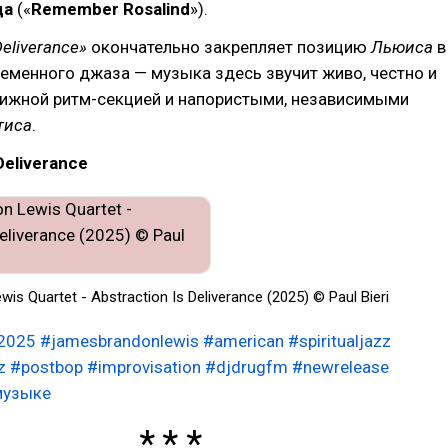
да
(«
Remember Rosalind
»).
Deliverance»
окончательно закрепляет позицию
Льюиса
в
еменного джаза — музыка здесь звучит живо, честно и
вижной ритм-секцией и напористыми, независимыми
тиса
.
Deliverance
s Quartet - Abstraction Is Deliverance (2025) © Paul Bieri
2025
#jamesbrandonlewis
#american
#spiritualjazz
z
#postbop
#improvisation
#djdrugfm
#newrelease
музыке