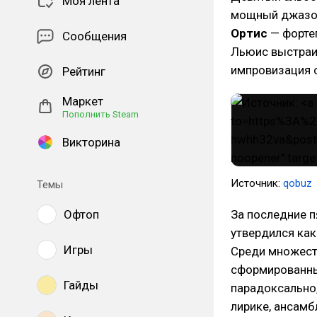
Моя лента
мощный джазов
Ортис
— форте
Сообщения
Льюис выстраи
импровизация с
Рейтинг
Маркет
Пополнить Steam
Викторина
Источник:
qobuz
Темы
Офтоп
За последние 
утвердился как
Игры
Среди множеств
сформированный
Гайды
парадоксально
лирике, ансам