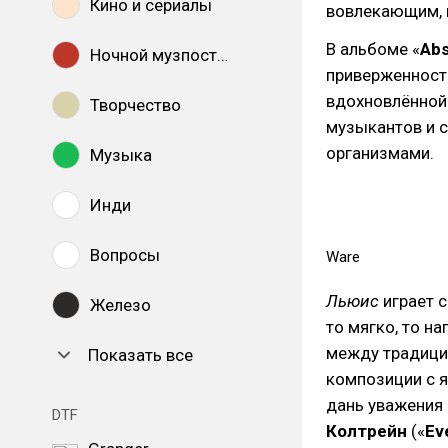
Кино и сериалы
вовлекающим, 
В альбоме «
Abs
Ночной музпостинг
приверженност
вдохновлённой
Творчество
музыкантов и с
организмами.
Музыка
Инди
Вопросы
Ware
Льюис
играет 
Железо
то мягко, то на
между традици
Показать все
композиции с 
дань уважения
DTF
Колтрейн
(«
Ev