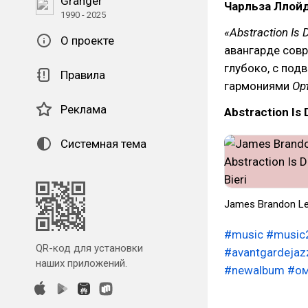
Granger
Чарльза Ллой
1990 - 2025
«Abstraction Is 
О проекте
авангарде совр
глубоко, с под
Правила
гармониями
Ор
Реклама
Abstraction Is 
Системная тема
James Brandon Lewi
#music
#music
QR-код для установки
#avantgardejaz
наших приложений.
#newalbum
#о