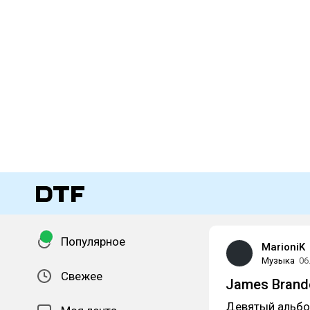
Популярное
MarioniK
Музыка
06
Свежее
James Brando
Девятый альб