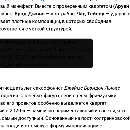
ый манифест. Вместе с проверенным квартетом (
Аруан
пиано,
Брэд Джонс
— контрабас,
Чад Тейлор
— ударные
вает плотные композиции, в которых свободная
очетается с чёткой структурой.
пятнадцать лет саксофонист
Джеймс Брэндон Льюис
 одна из ключевых фигур новой сцены фри-музыки.
а его проектов особенно выделяется квартет,
 в 2020-х — самый экспериментальный из всех и, что
, самый доступный. Основанный на пост-колтрейновско
бль соединяет смелую форму импровизации с