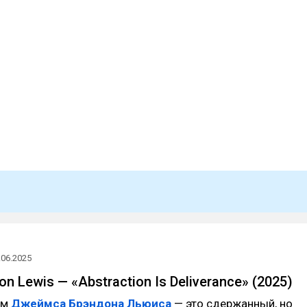
.06.2025
n Lewis — «Abstraction Is Deliverance» (2025)
ом
Джеймса Брэндона Льюиса
— это сдержанный, но