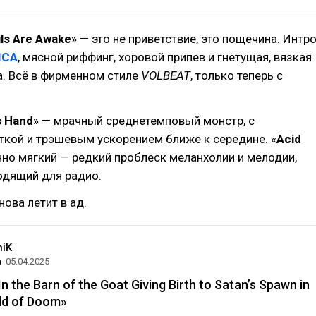
ils Are Awake
» — это не приветствие, это пощёчина. Интр
ICA
, мясной риффинг, хоровой припев и гнетущая, вязкая
. Всё в фирменном стиле
VOLBEAT
, только теперь с
s Hand
» — мрачный среднетемповый монстр, с
ткой и трэшевым ускорением ближе к середине. «
Acid
но мягкий — редкий проблеск меланхолии и мелодии,
одящий для радио.
снова летит в ад.
niK
а
05.04.2025
n the Barn of the Goat Giving Birth to Satan’s Spawn in
ld of Doom»