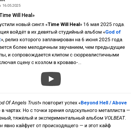
а
16.05.2025
Time Will Heal»
стили новый сингл «
Time Will Heal
» 16 мая 2025 года.
ция войдёт в их девятый студийный альбом «
God of
t
», релиз которого запланирован на 6 июня 2025 года.
ается более мелодичным звучанием, чем предыдущие
пы, и сопровождается клипом с сюрреалистичными
ключая сцену с козлом в кроваво-…
od Of Angels Trust
» повторит успех «
Beyond Hell / Above
) в чартах. Но с точки зрения олдскульного металлиста —
еный, тяжёлый и экспериментальный альбом
VOLBEAT
.
ен
явно кайфует от происходящего — и этот кайф