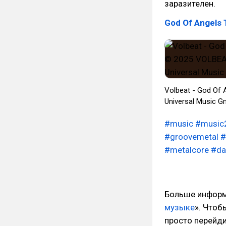
заразителен.
God Of Angels 
Volbeat - God Of 
Universal Music 
#music
#music
#groovemetal
#
#metalcore
#da
Больше информа
музыке
». Чтоб
просто перейд