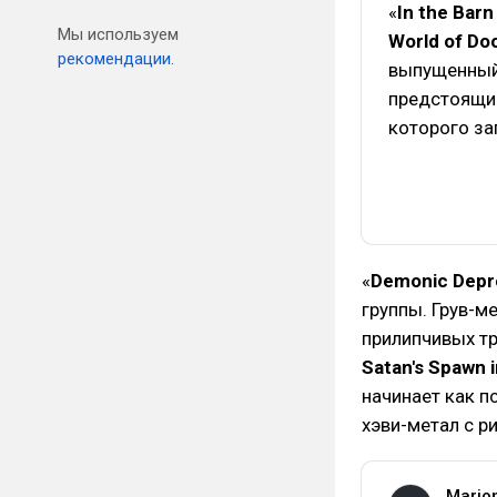
«
In the Barn
Мы используем
World of D
рекомендации.
выпущенный 
предстоящи
которого за
«
Demonic Depr
группы. Грув-м
прилипчивых тр
Satan's Spawn 
начинает как п
хэви-метал с 
Mario