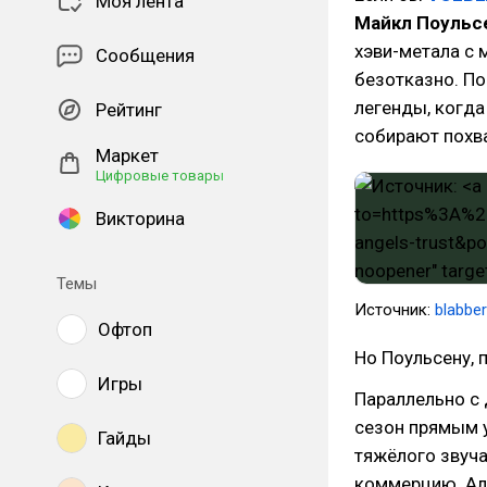
Моя лента
Майкл Поульс
хэви-метала с 
Сообщения
безотказно. По
легенды, когд
Рейтинг
собирают похва
Маркет
Цифровые товары
Викторина
Темы
Источник:
blabbe
Офтоп
Но Поульсену, 
Игры
Параллельно с
сезон прямым 
Гайды
тяжёлого звуча
коммерцию. Ал