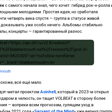
ен
с самого начала знал, чего хочет: гибрид рок-н-ролла 
мощными мелодиями. Простая идея, но сработала
чти четверть века спустя — группа в статусе живой
а доказывать уже особо нечего. Альбомы стабильно
лы, концерты — гарантированный разнос.
rmouth
похоже, всё ещё мало.
 дэт-метал проектом
Asinhell
, который в 2023-м открыл
ударом в челюсть, он тащит
VOLBEAT
в сторону более
ния — вопреки всем прогнозам, сулящим уход в
ьбом 2021 года «
Servant of the Mind
» уже вернул группу