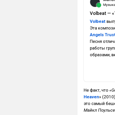
Музык
Volbeat — «
Volbeat
выпу
Эта компози
Angels Trus
Песня отлич
работы груп
образами, в
Не факт, что
«G
Heaven
» (2010
это самый беш
Майкл Поульс