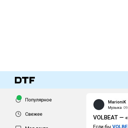
Популярное
MarioniK
Музыка
09
Свежее
VOLBEAT — «G
Если бы
VOLBE