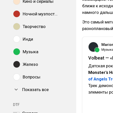
Кино и сериалы
ближе к исходн
намного дальш
Ночной музпостинг
Это самый мет
Творчество
разноплановы
Инди
Mario
Музык
Музыка
Volbeat — «
Железо
Датская рок
Monster's H
Вопросы
of Angels Tr
Трек демонс
Показать все
элементы ро
DTF