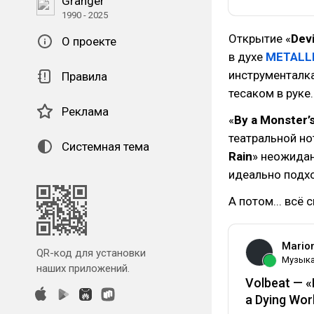
Granger
1990 - 2025
Открытие «
Dev
О проекте
в духе
METALL
инструменталка
Правила
тесаком в руке.
Реклама
«
By a Monster’
театральной но
Системная тема
Rain
» неожидан
идеально подх
А потом... всё 
Mario
QR-код для установки
Музык
наших приложений.
Volbeat — «I
a Dying Wor