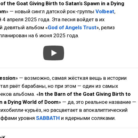
 of the Goat Giving Birth to Satan's Spawn in a Dying
oom
» — новый сингл датской рок-группы
Volbeat
,
4 апреля 2025 года. Эта песня войдет в их
й девятый альбом «
God of Angels Trust
», релиз
планирован на 6 июня 2025 года.
ession
» — возможно, самая жёсткая вещь в истории
етал рвёт барабаны, но при этом — один из самых
еков альбома. «
In the Barn of the Goat Giving Birth to
in a Dying World of Doom
» — да, это реальное название —
сихобилли-курьёз, но расцветает в апокалиптический
риффами уровня
SABBATH
и ядерными соляками.
niK