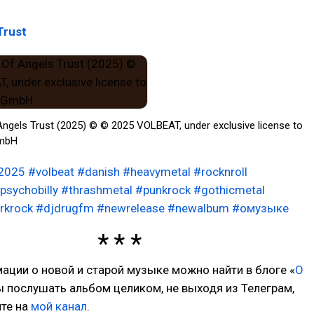
Trust
Angels Trust (2025) © © 2025 VOLBEAT, under exclusive license to
GmbH
2025
#volbeat
#danish
#heavymetal
#rocknroll
psychobilly
#thrashmetal
#punkrock
#gothicmetal
rkrock
#djdrugfm
#newrelease
#newalbum
#омузыке
ции о новой и старой музыке можно найти в блоге «
О
ы послушать альбом целиком, не выходя из Телеграм,
ите на
мой канал
.