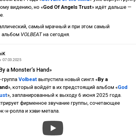
ому видению, но «
God Of Angels Trust
» идёт дальше —
е.
аллический, самый мрачный и при этом самый
й альбом
VOLBEAT
на сегодня.
niK
а
07.03.2025
By a Monster’s Hand»
-группа
Volbeat
выпустила новый сингл «
By a
and
», который войдёт в их предстоящий альбом «
God
ust
», запланированный к выходу 6 июня 2025 года.
трирует фирменное звучание группы, сочетающее
к-н-ролла и хэви-метала.