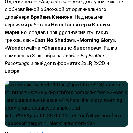
Одна из них —
«Acquiesce»
— уже доступна, вместе
с обновлённой обложкой от оригинального
дизайнера
Брайана Кэннона
. Над новыми
версиями работали
Ноэл Галлахер
и
Каллум
Мариньо
, создав unplugged-варианты таких
треков, как «
Cast No Shadow
», «
Morning Glory
»,
«
Wonderwall
» и «
Champagne Supernova
». Релиз
намечен на 3 октября на лейбле
Big Brother
Recordings
и выйдет в форматах 3xLP, 2xCD и
цифра.