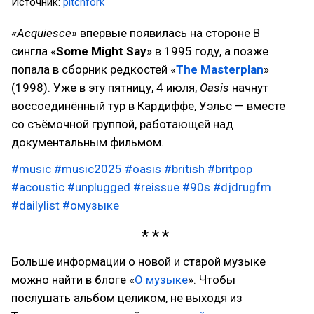
Источник:
pitchfork
«Acquiesce»
впервые появилась на стороне B
сингла «
Some Might Say
» в 1995 году, а позже
попала в сборник редкостей «
The Masterplan
»
(1998). Уже в эту пятницу, 4 июля,
Oasis
начнут
воссоединённый тур в Кардиффе, Уэльс — вместе
со съёмочной группой, работающей над
документальным фильмом.
#music
#music2025
#oasis
#british
#britpop
#acoustic
#unplugged
#reissue
#90s
#djdrugfm
#dailylist
#омузыке
Больше информации о новой и старой музыке
можно найти в блоге «
О музыке
». Чтобы
послушать альбом целиком, не выходя из