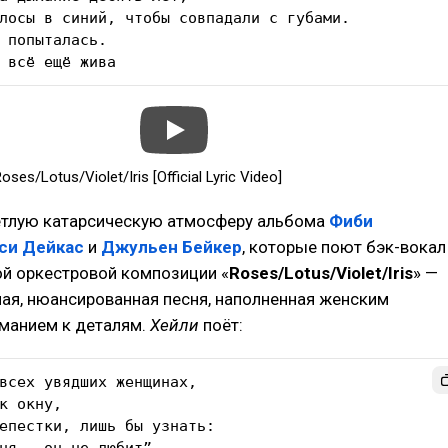
лосы в синий, чтобы совпадали с губами.

 попыталась.

 всё ещё жива
oses/Lotus/Violet/Iris [Official Lyric Video]
тлую катарсическую атмосферу альбома
Фиби
си Дейкас
и
Джульен Бейкер
, которые поют бэк-вокал
ой оркестровой композиции «
Roses/Lotus/Violet/Iris
» —
ая, нюансированная песня, наполненная женским
иманием к деталям.
Хейли
поёт:
всех увядших женщинах,

к окну,

епестки, лишь бы узнать:
