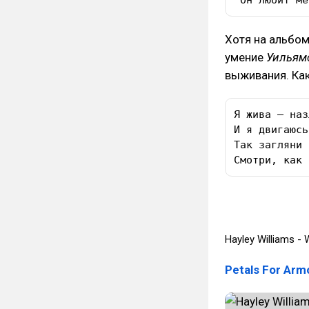
“Он любит ме
Хотя на альбо
умение
Уильям
выживания. Как
Я жива — наз
И я двигаюсь
Так загляни 
Смотри, как 
Hayley Williams - 
Petals For Arm