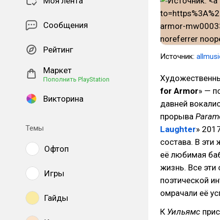
Моя лента
Сообщения
Рейтинг
Источник:
allmusi
Маркет
Художественны
Пополнить PlayStation
for Armor
» — п
Викторина
давней вокали
прорыва
Param
Темы
Laughter
» 201
состава. В эти
Офтоп
её любимая ба
жизнь. Все эти
Игры
поэтической ин
омрачали её ус
Гайды
К
Уильямс
прис