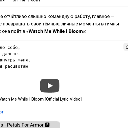
ня — он не любит”
ме отчётливо слышно командную работу, главное —
с
превращать свои тёмные, личные моменты в гимны
 она поёт в «
Watch Me While I Bloom
»:
ло себе,

 дальше.

внутрь меня,

я расцветаю
Watch Me While I Bloom [Official Lyric Video]
or