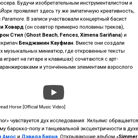
дюсера. Будучи изобретательным инструменталистом и
,
Йорк
проявляет здесь ту же эмпатичную креативность,
с
Paramore
. В записи участвовали концертный басист
и Ховард
(он соавтор примерно половины треков),
рон Стил
(
Ghost Beach
,
Fences
,
Ximena Sariñana
) и
скрипач
Бенджамин Кауфман
. Вместе они создали
х музыкальных миниатюр, где откровенные тексты
а играет на гитаре и клавишах) сочетаются с арт-
аранжировками и утончёнными элементами взрослого
Dead Horse [Official Music Video]
mor»
чувствуется дух исследования:
Уильямс
обращается
му барокко-попу и танцевальной эксцентричности в дух
и Амос
и
Дэвида Бирна
. Открывающие альбом «
Simmer