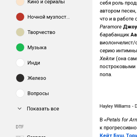
Кино и сериалы
себя роль про
автором песен
Ночной музпостинг
что и в работе 
Paramore
Джоу
Творчество
барабанщик
Аа
виолончелист/
Музыка
серию интимны
Хейли
(она сам
Инди
построковыми 
попа.
Железо
Вопросы
Hayley Williams - 
Показать все
В
«Petals for Ar
DTF
к прогрессивно
Кейт Буш
,
Тор