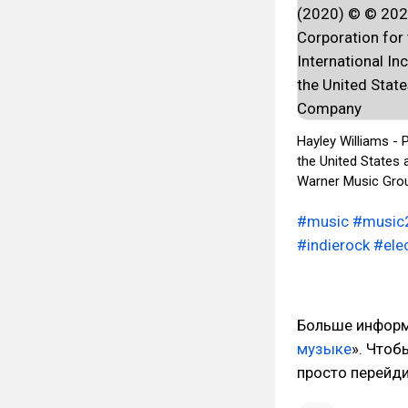
Hayley Williams - 
the United States 
Warner Music Gr
#music
#music
#indierock
#ele
Больше информа
музыке
». Чтоб
просто перейд