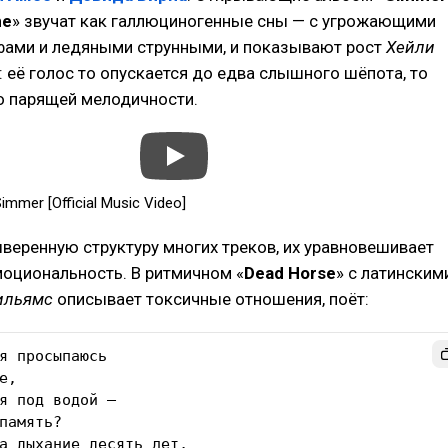
ne
» звучат как галлюциногенные сны — с угрожающими
ами и ледяными струнными, и показывают рост
Хейли
: её голос то опускается до едва слышного шёпота, то
о парящей мелодичности.
Simmer [Official Music Video]
веренную структуру многих треков, их уравновешивает
оциональность. В ритмичном «
Dead Horse
» с латинским
ильямс
описывает токсичные отношения, поёт:
я просыпаюсь

е,

я под водой —

память?

а дыхание десять лет,
