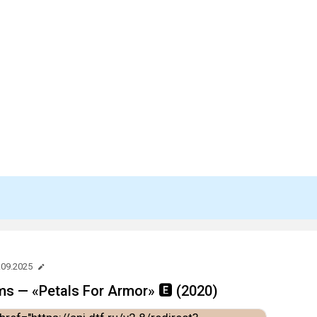
.09.2025
ms — «Petals For Armor» 🅴 (2020)