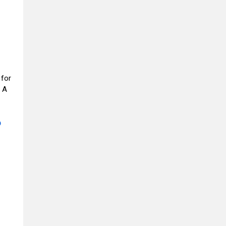
 for
. A
p