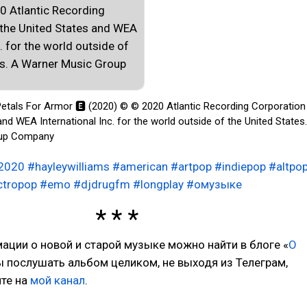
Petals For Armor 🅴 (2020) © © 2020 Atlantic Recording Corporation
and WEA International Inc. for the world outside of the United States
oup Company
2020
#hayleywilliams
#american
#artpop
#indiepop
#altpo
ctropop
#emo
#djdrugfm
#longplay
#омузыке
ции о новой и старой музыке можно найти в блоге «
О
ы послушать альбом целиком, не выходя из Телеграм,
ите на
мой канал
.