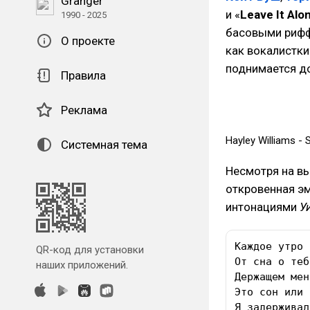
Granger
и «
Leave It Alo
1990 - 2025
басовыми рифф
О проекте
как вокалистки
поднимается д
Правила
Реклама
Hayley Williams - 
Системная тема
Несмотря на вы
откровенная эм
интонациями
У
Каждое утро 
QR-код для установки
От сна о теб
наших приложений.
Держащем мен
Это сон или 
Я задерживал