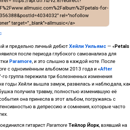
c
й и предельно личный дебют
Хейли Уильямс
— «
Petals
оявился после периода глубокого самоанализа для
стки
Paramore
, и это слышно в каждой ноте. После
ore
с одноимённым альбомом 2013 года и «
After
7-го группа пережила три болезненных изменения
 же годы
Хейли
вышла замуж, развелась и наблюдала, ка
бушка получила травму, полностью изменившую её
 события она принесла в этот альбом, погружаясь с
тенсивностью в депрессию и сомнения, которые часто
пех.
оединился гитарист
Paramore
Тейлор Йорк
, взявший на