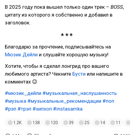
В 2025 году пока вышел только один трек –
BOSS
,
цитату из которого я собственно и добавил в
заголовок.
Благодарю за прочтение, подписывайтесь на
Мюзик Дейли
и слушайте хорошую музыку!
Хотите, чтобы я сделал лонгрид про вашего
любимого артиста? Чекните
Бусти
или напишите в
комментах 😉
#мюзик_дейли
#музыкальная_наслушанность
#музыка
#музыкальные_рекомендации
#поп
#рэп
#трэп
#хипхоп
#instasamka
1.2K
138
120
39
25
14
11
6