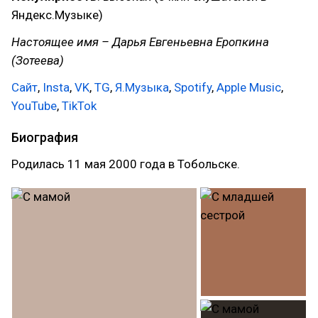
Яндекс.Музыке)
Настоящее имя – Дарья Евгеньевна Еропкина
(Зотеева)
Сайт
,
Insta
,
VK
,
TG
,
Я.Музыка
,
Spotify
,
Apple Music
,
YouTube
,
TikTok
Биография
Родилась 11 мая 2000 года в Тобольске.