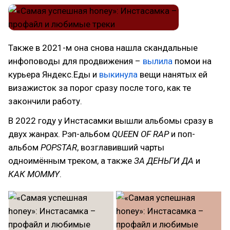
Также в 2021-м она снова нашла скандальные
инфоповоды для продвижения –
вылила
помои на
курьера Яндекс.Еды и
выкинула
вещи нанятых ей
визажисток за порог сразу после того, как те
закончили работу.
В 2022 году у Инстасамки вышли альбомы сразу в
двух жанрах. Рэп-альбом
QUEEN OF RAP
и поп-
альбом
POPSTAR
, возглавивший чарты
одноимённым треком, а также
ЗА ДЕНЬГИ ДА
и
КАК MOMMY
.