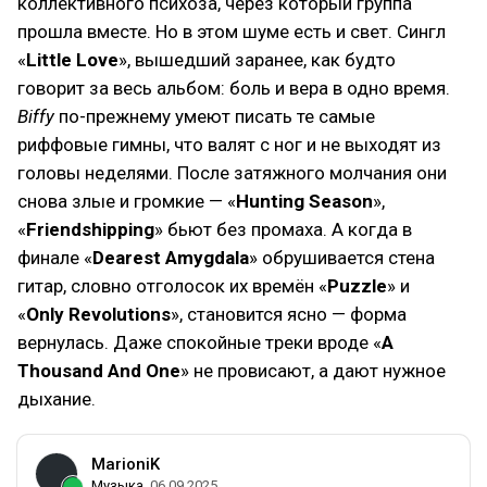
коллективного психоза, через который группа
прошла вместе. Но в этом шуме есть и свет. Сингл
«
Little Love
», вышедший заранее, как будто
говорит за весь альбом: боль и вера в одно время.
Biffy
по-прежнему умеют писать те самые
риффовые гимны, что валят с ног и не выходят из
головы неделями. После затяжного молчания они
снова злые и громкие — «
Hunting Season
»,
«
Friendshipping
» бьют без промаха. А когда в
финале «
Dearest Amygdala
» обрушивается стена
гитар, словно отголосок их времён «
Puzzle
» и
«
Only Revolutions
», становится ясно — форма
вернулась. Даже спокойные треки вроде «
A
Thousand And One
» не провисают, а дают нужное
дыхание.
MarioniK
Музыка
06.09.2025