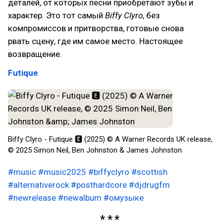
деталей, от которых песни приобретают зубы и
характер. Это тот самый
Biffy Clyro
, без
компромиссов и притворства, готовые снова
рвать сцену, где им самое место. Настоящее
возвращение.
Futique
Biffy Clyro - Futique 🅴 (2025) © A Warner Records UK release,
© 2025 Simon Neil, Ben Johnston & James Johnston
#music
#music2025
#biffyclyro
#scottish
#alternativerock
#posthardcore
#djdrugfm
#newrelease
#newalbum
#омузыке