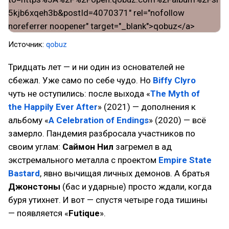
Источник:
qobuz
Тридцать лет — и ни один из основателей не
сбежал. Уже само по себе чудо. Но
Biffy Clyro
чуть не оступились: после выхода «
The Myth of
the Happily Ever After
» (2021) — дополнения к
альбому «
A Celebration of Endings
» (2020) — всё
замерло. Пандемия разбросала участников по
своим углам:
Саймон Нил
загремел в ад
экстремального металла с проектом
Empire State
Bastard
, явно вычищая личных демонов. А братья
Джонстоны
(бас и ударные) просто ждали, когда
буря утихнет. И вот — спустя четыре года тишины
— появляется «
Futique
».