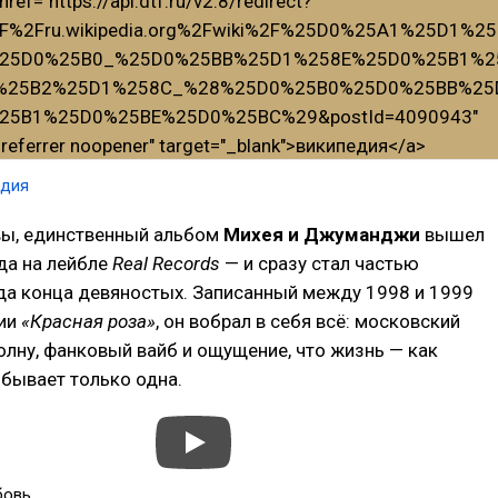
едия
вы, единственный альбом
Михея и Джуманджи
вышел
да на лейбле
Real Records
— и сразу стал частью
да конца девяностых. Записанный между 1998 и 1999
дии
«Красная роза»
, он вобрал в себя всё: московский
волну, фанковый вайб и ощущение, что жизнь — как
и бывает только одна.
бовь