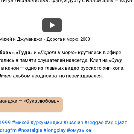
титул
«Исполнитель года»
, а дуэту с
Инной Steel
—
«Дуэт
Михей и Джуманджи - Дорога к морю. 2000
бовь
», «
Туда
» и
«Дорога к морю»
крутились в эфире
тались в памяти слушателей навсегда. Клип на
«Суку
в канон — одно из главных видео русского хип-хопа.
ихея
альбом неоднократно переиздавался.
1999
#михей
#джуманджи
#russian
#reggae
#acidjazz
jdrugfm
#nostalgie
#longplay
#омузыке