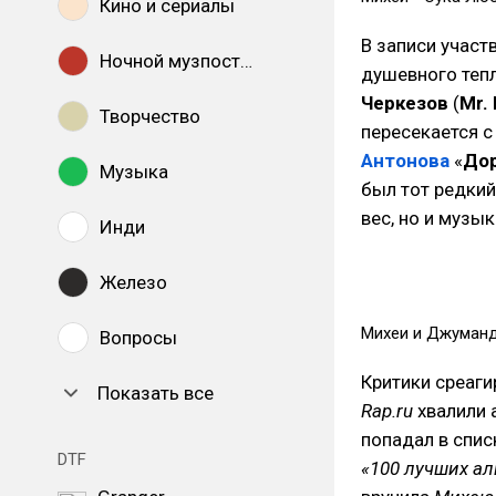
Кино и сериалы
В записи участ
Ночной музпостинг
душевного теп
Черкезов
(
Mr.
Творчество
пересекается с
Антонова
«
Дор
Музыка
был тот редкий
вес, но и музы
Инди
Железо
Михеи и Джуманджи
Вопросы
Критики среаги
Показать все
Rap.ru
хвалили 
попадал в спис
DTF
«100 лучших ал