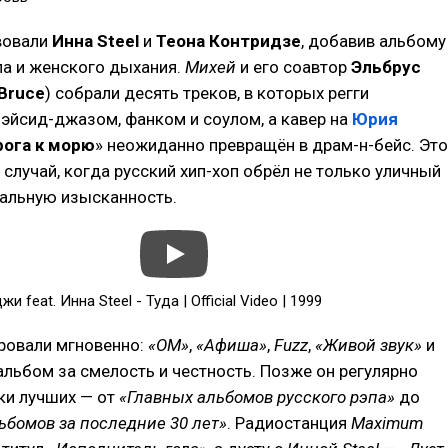
вовали
Инна Steel
и
Теона Контридзе
, добавив альбому
ла и женского дыхания.
Михей
и его соавтор
Эльбрус
 Bruce
) собрали десять треков, в которых регги
 эйсид-джазом, фанком и соулом, а кавер на
Юрия
ога к морю
» неожиданно превращён в драм-н-бейс. Это
 случай, когда русский хип-хоп обрёл не только уличный
кальную изысканность.
 feat. Инна Steel - Туда | Official Video | 1999
ровали мгновенно:
«ОМ»
,
«Афиша»
,
Fuzz
,
«Живой звук»
и
альбом за смелость и честность. Позже он регулярно
ки лучших — от
«Главных альбомов русского рэпа»
до
ьбомов за последние 30 лет»
. Радиостанция
Maximum