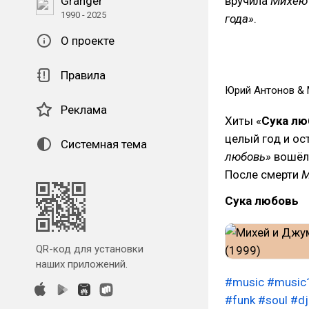
Granger
вручила
Михею
1990 - 2025
года»
.
О проекте
Правила
Юрий Антонов & 
Реклама
Хиты «
Сука лю
целый год и ос
Системная тема
любовь»
вошёл 
После смерти
М
Сука любовь
QR-код для установки
наших приложений.
#music
#music
#funk
#soul
#d