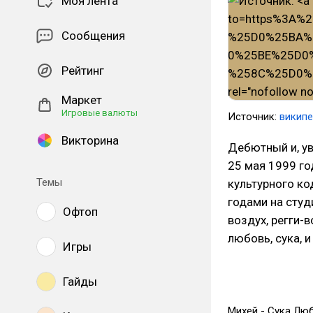
Моя лента
Сообщения
Рейтинг
Маркет
Игровые валюты
Источник:
викип
Викторина
Дебютный и, у
25 мая 1999 го
Темы
культурного ко
годами на сту
Офтоп
воздух, регги-
любовь, сука, 
Игры
Гайды
Михей - Сука Лю