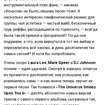
инструментальный псих-фанк, — никаких
«бонусов» не было, лишних песен тоже. А
насколько интересен симфонический размах для
группы, чья эстетика — чистый вайб, бесконечный
грув, риффы, расходящиеся по горизонту, — всегда
была такой прямой и прозрачной? Тогда они
подумали: а что, если вернуться в тот же амбар и
перезаписать всё заново, в день десятилетия тех
самых сессий? И хотя бы попробовать.
Очень скоро
Laura Lee
,
Mark Speer
и
DJ Johnson
поняли — идея удачная. Смотря в зеркало, отлитое
из прожитого десятилетия, они услышали, как
изменились сами — и как иначе теперь звучат их
первые песни. Так появился «
The Universe Smiles
Upon You ii
» — десять абсолютно новых версий
треков с самого первого альбома, сыгранных так,