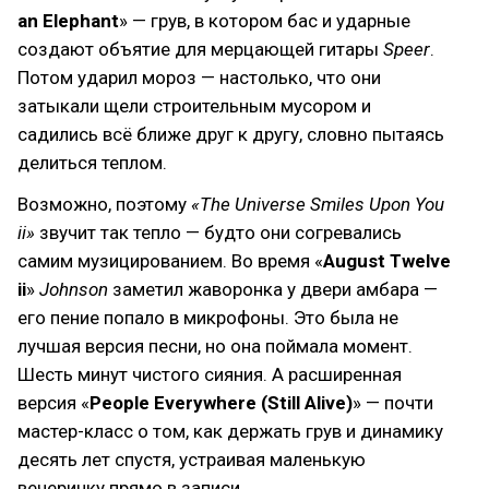
an Elephant
» — грув, в котором бас и ударные
создают объятие для мерцающей гитары
Speer
.
Потом ударил мороз — настолько, что они
затыкали щели строительным мусором и
садились всё ближе друг к другу, словно пытаясь
делиться теплом.
Возможно, поэтому
«The Universe Smiles Upon You
ii»
звучит так тепло — будто они согревались
самим музицированием. Во время «
August Twelve
ii
»
Johnson
заметил жаворонка у двери амбарa —
его пение попало в микрофоны. Это была не
лучшая версия песни, но она поймала момент.
Шесть минут чистого сияния. А расширенная
версия «
People Everywhere (Still Alive)
» — почти
мастер-класс о том, как держать грув и динамику
десять лет спустя, устраивая маленькую
вечеринку прямо в записи.