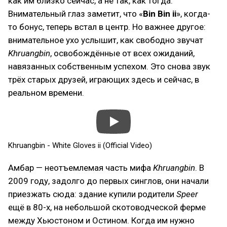
как им близко сейчас, а не так, как тогда.
Внимательный глаз заметит, что «
Bin Bin ii
», когда-
то бонус, теперь встал в центр. Но важнее другое:
внимательное ухо услышит, как свободно звучат
Khruangbin
, освобождённые от всех ожиданий,
навязанных собственным успехом. Это снова звук
трёх старых друзей, играющих здесь и сейчас, в
реальном времени.
Khruangbin - White Gloves ii (Official Video)
Амбар — неотъемлемая часть мифа
Khruangbin
. В
2009 году, задолго до первых синглов, они начали
приезжать сюда: здание купили родители
Speer
ещё в 80-х, на небольшой скотоводческой ферме
между Хьюстоном и Остином. Когда им нужно