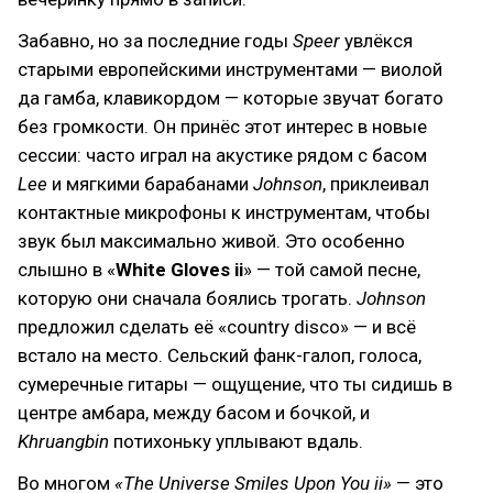
Забавно, но за последние годы
Speer
увлёкся
старыми европейскими инструментами — виолой
да гамба, клавикордом — которые звучат богато
без громкости. Он принёс этот интерес в новые
сессии: часто играл на акустике рядом с басом
Lee
и мягкими барабанами
Johnson
, приклеивал
контактные микрофоны к инструментам, чтобы
звук был максимально живой. Это особенно
слышно в «
White Gloves ii
» — той самой песне,
которую они сначала боялись трогать.
Johnson
предложил сделать её «country disco» — и всё
встало на место. Сельский фанк-галоп, голоса,
сумеречные гитары — ощущение, что ты сидишь в
центре амбара, между басом и бочкой, и
Khruangbin
потихоньку уплывают вдаль.
Во многом
«The Universe Smiles Upon You ii»
— это