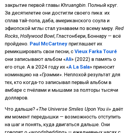
закрытие первой главы
Khruangbin
. Полный круг.
За десятилетие они достигли своего пика: их
сплав тай-попа, даба, американского соулa и
эфиопской мглы стал узнаваем по всему миру.
Red
Rocks
,
Hollywood Bowl
, Гластонбери, Боннару — всё
пройдено.
Paul McCartney
приглашает их
ремикшировать свои песни, с
Vieux Farka Touré
они записывают альбом «
Ali
» (2022) в память о
его отце. А в 2024 году их «
A La Sala
» приносит
номинацию на
«Грэмми»
. Неплохой результат для
тех, кто когда-то записывал первый альбом в
амбapе с пчёлами и мышами за полторы тысячи
долларов.
Что дальше?
«The Universe Smiles Upon You ii»
даёт
им момент передышки — возможность отступить
на шаг и понять, куда двигаться дальше. Они
говорят о «woodshedding» — ежедневных часах с