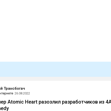
й Трансбогач
нтернете
26.08.2022
ер Atomic Heart разозлил разработчиков из 4
medy