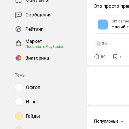
Моя лента
Это просто пре
Сообщения
ixbt.game
Рейтинг
Маркет
35
Пополнить PlayStation
84
7
Викторина
Темы
Офтоп
Игры
Гайды
Популярные