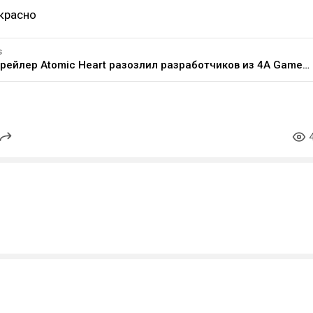
красно
s
Новый трейлер Atomic Heart разозлил разработчиков из 4A Games и Remedy