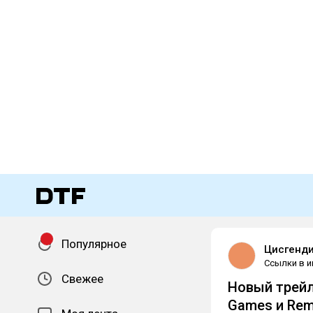
Популярное
Цисгенди
Ссылки в и
Свежее
Новый трейл
Games и Re