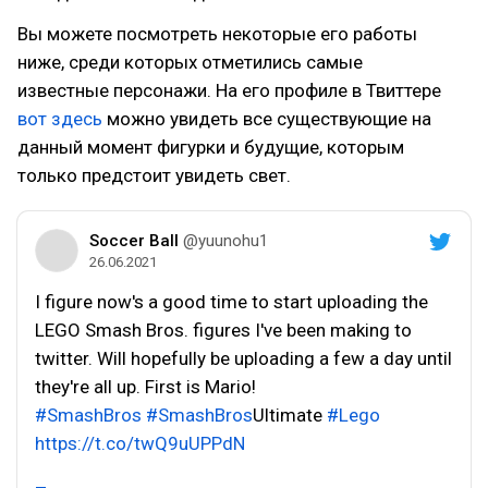
Вы можете посмотреть некоторые его работы
ниже, среди которых отметились самые
известные персонажи. На его профиле в Твиттере
вот здесь
можно увидеть все существующие на
данный момент фигурки и будущие, которым
только предстоит увидеть свет.
Soccer Ball
@yuunohu1
26.06.2021
I figure now's a good time to start uploading the
LEGO Smash Bros. figures I've been making to
twitter. Will hopefully be uploading a few a day until
they're all up. First is Mario!
#SmashBros
#SmashBros
Ultimate
#Lego
https://t.co/twQ9uUPPdN