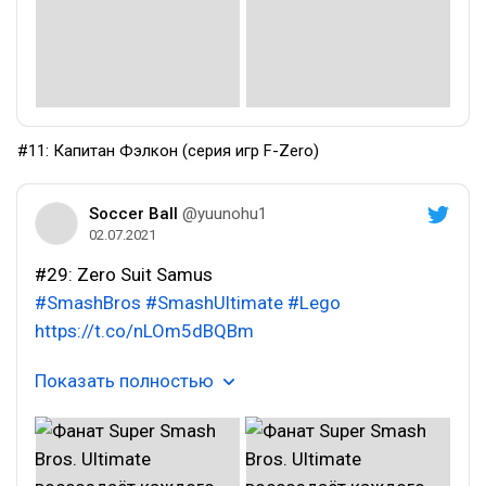
#11: Капитан Фэлкон (серия игр F-Zero)
Soccer Ball
@yuunohu1
02.07.2021
#29: Zero Suit Samus
#SmashBros
#SmashUltimate
#Lego
https://t.co/nLOm5dBQBm
Показать полностью