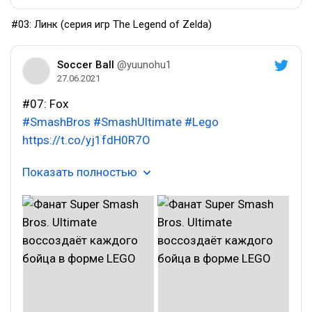
#03: Линк (серия игр The Legend of Zelda)
Soccer Ball
@yuunohu1
27.06.2021
#07: Fox
#SmashBros
#SmashUltimate
#Lego
https://t.co/yj1fdH0R7O
Показать полностью