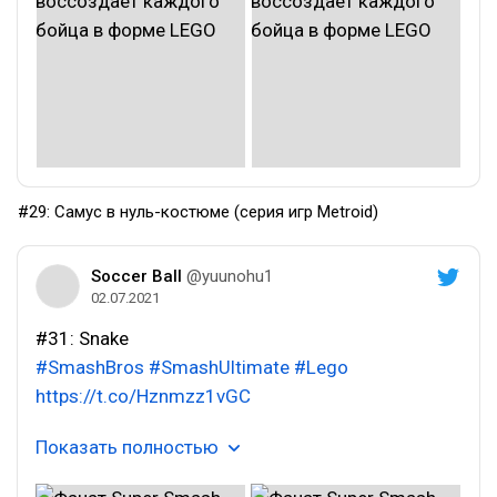
#29: Самус в нуль-костюме (серия игр Metroid)
Soccer Ball
@yuunohu1
02.07.2021
#31: Snake
#SmashBros
#SmashUltimate
#Lego
https://t.co/Hznmzz1vGC
Показать полностью