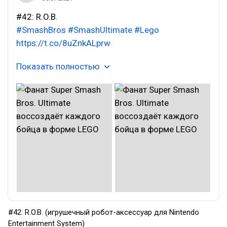
#42: R.O.B.
#SmashBros
#SmashUltimate
#Lego
https://t.co/8uZnkALprw
Показать полностью
#42: R.O.B. (игрушечный робот-аксессуар для Nintendo
Entertainment System)