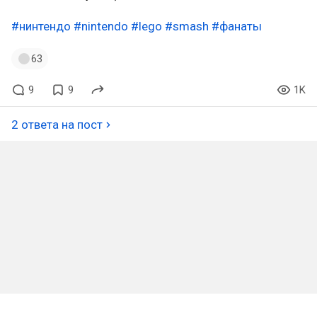
#нинтендо
#nintendo
#lego
#smash
#фанаты
63
9
9
1K
2 ответа на пост