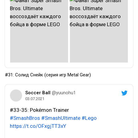
#31: Солид Снейк (серия игр Metal Gear)
Soccer Ball
@yuunohu1
03.07.2021
#33-35: Pokémon Trainer
#SmashBros
#SmashUltimate
#Lego
https://t.co/OFxgjTT3xY