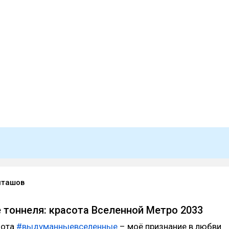
иташов
е тоннеля: красота Вселенной Метро 2033
бота
#выдуманныевселенные
– моё признание в любви