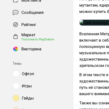
Моя лента
мутантам, ядер
можно купить б
Сообщения
Рейтинг
Вселенная Метр
Маркет
Пополнить PlayStation
включает в се
полноценную в
Викторина
музыкальные п
художественный
Темы
зрительском го
Офтоп
В этом тексте
художественные
Игры
путь её станов
вашего внимани
Гайды
Также вы озна