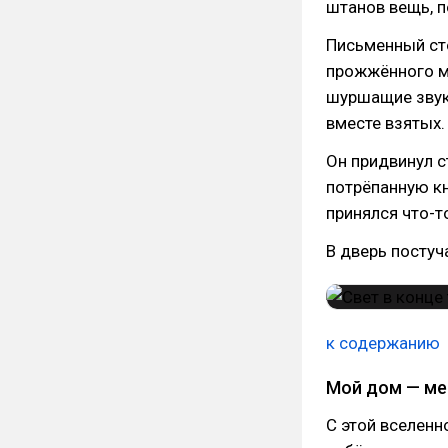
штанов вещь, 
Письменный сто
прожжённого м
шуршащие звуки 
вместе взятых.
Он придвинул с
потрёпанную кн
принялся что-т
В дверь постуч
к содержанию
Мой дом — ме
С этой вселенн