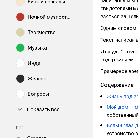
написанным мно
Кино и сериалы
свидетелями мо
взяться за цел
Ночной музпостинг
Одним словом —
Творчество
Текст написан 
Музыка
Для удобства о
содержанием.
Инди
Примерное вре
Железо
Содержание
Вопросы
Жизнь под з
Мой дом — м
Показать все
собственный
Белый глаз 
DTF
устройство 