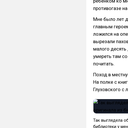
ребёнком ко мн
противогазе на
Мне было лет д
главным героем
ложился на опе
вырезали пахов
малого десять
умереть там со
почитать.
Поход в местну
На полке с кни
Глуховского с 
Так выглядела об
библиотеки у ме