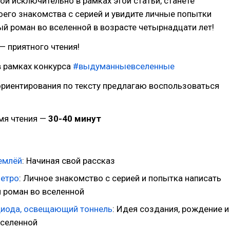
й исключительно в рамках этой статьи, станете
его знакомства с серией и увидите личные попытки
ый роман во вселенной в возрасте четырнадцати лет!
 приятного чтения!
в рамках конкурса
#выдуманныевселенные
риентирования по тексту предлагаю воспользоваться
мя чтения —
30-40 минут
емлёй
: Начиная свой рассказ
етро
: Личное знакомство с серией и попытка написать
 роман во вселенной
диода, освещающий тоннель
: Идея создания, рождение и
вселенной