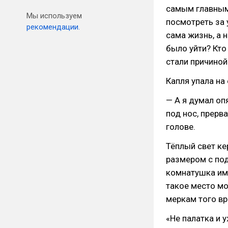
самым главным
Мы используем
посмотреть за 
рекомендации.
сама жизнь, а 
было уйти? Кто
стали причиной
Капля упала на 
— А я думал оп
под нос, прерв
голове.
Тёплый свет к
размером с по
комнатушка им 
такое место м
меркам того вр
«Не палатка и 