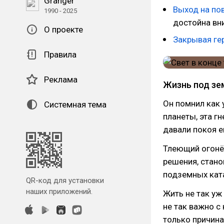
Granger
Выход на по
1990 - 2025
достойна вн
О проекте
Закрывая ге
Правила
Реклама
Жизнь под зе
Он помнил как
Системная тема
планеты, эта г
давали покоя е
Тлеющий огонё
решения, стан
подземных кат
QR-код для установки
наших приложений.
Жить не так уж 
не так важно с
только причина