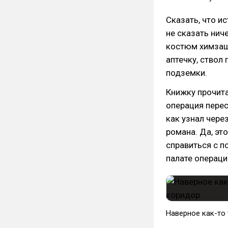
Сказать, что и
не сказать нич
костюм химзащи
аптечку, ствол
подземки.
Книжку прочита
операция перес
как узнал чере
романа. Да, это
справиться с 
палате операци
Наверное как-то 