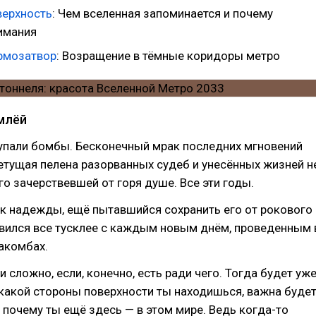
верхность
: Чем вселенная запоминается и почему
имания
рмозатвор
: Возращение в тёмные коридоры метро
млёй
 упали бомбы. Бесконечный мрак последних мгновений
нетущая пелена разорванных судеб и унесённых жизней н
го зачерствевшей от горя душе. Все эти годы.
к надежды, ещё пытавшийся сохранить его от рокового
овился все тусклее с каждым новым днём, проведенным 
акомбах.
и сложно, если, конечно, есть ради чего. Тогда будет уж
 какой стороны поверхности ты находишься, важна буде
 почему ты ещё здесь — в этом мире. Ведь когда-то