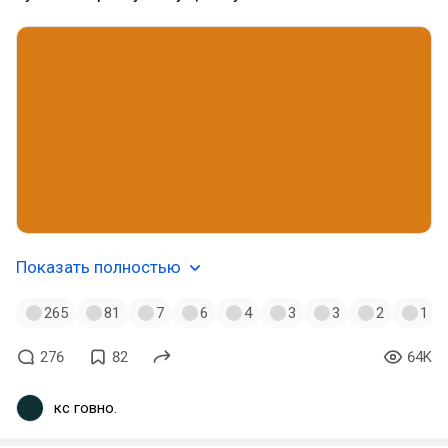
Показать полностью
265
81
7
6
4
3
3
2
1
276
82
64K
кс говно.