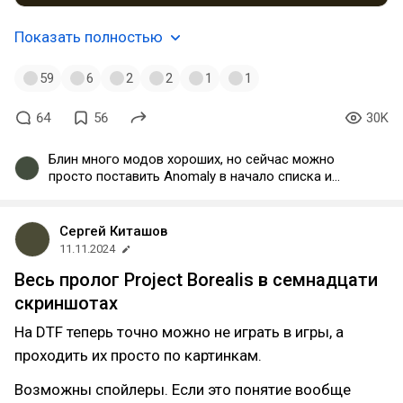
Показать полностью
59
6
2
2
1
1
64
56
30K
Блин много модов хороших, но сейчас можно
просто поставить Anomaly в начало списка и
убрать все остальное. Раньше они для меня были
актуальны, но потом собственно вышла аномали
и потребность во всем остальном отпала. Сейчас
Сергей Киташов
воспринимаю ее как ванильный сталкер, а уже на
11.11.2024
anomaly накатываю моды
Весь пролог Project Borealis в семнадцати
скриншотах
На DTF теперь точно можно не играть в игры, а
проходить их просто по картинкам.
Возможны спойлеры. Если это понятие вообще