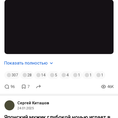
Показать полностью
307
28
14
5
4
1
1
1
96
7
46K
Сергей Киташов
24.01.2025
Японский мужик глубокой ночью играет в