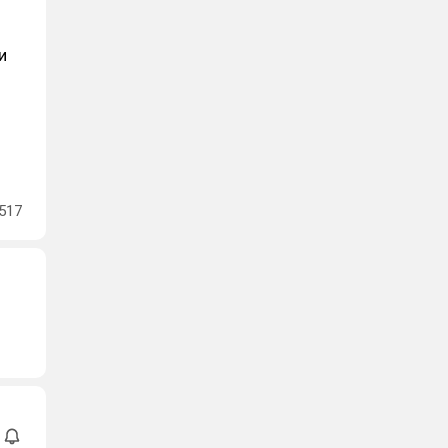
и
и
517