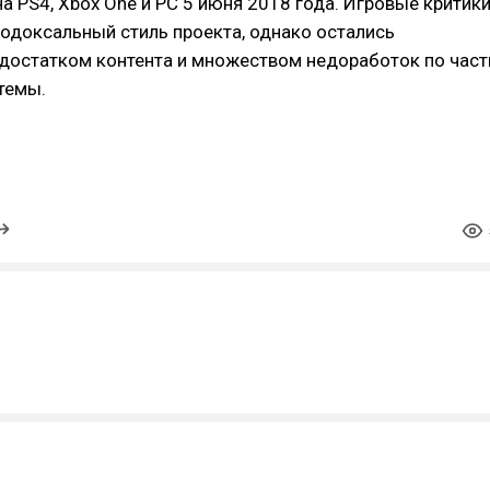
а PS4, Xbox One и PC 5 июня 2018 года. Игровые критик
одоксальный стиль проекта, однако остались
достатком контента и множеством недоработок по част
темы.