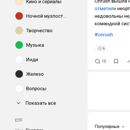
Onrush вышла н
Кино и сериалы
отметили
неорт
Ночной музпостинг
недовольны не
командной сис
Творчество
#onrush
Музыка
6
Инди
10
Железо
Вопросы
Показать все
DTF
Популярные