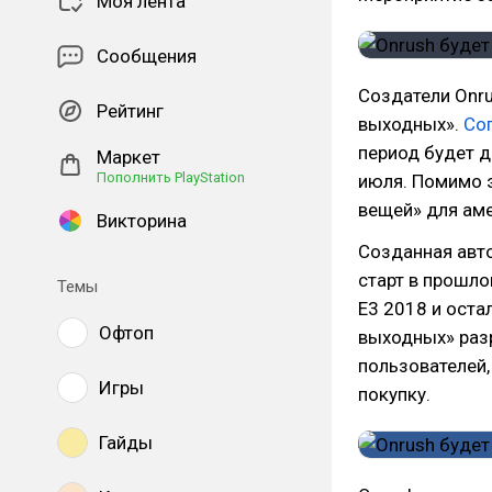
Моя лента
Сообщения
Создатели Onr
Рейтинг
выходных».
Со
период будет д
Маркет
Пополнить PlayStation
июля. Помимо 
вещей» для аме
Викторина
Созданная авто
старт в прошло
Темы
E3 2018 и оста
Офтоп
выходных» разр
пользователей,
Игры
покупку.
Гайды