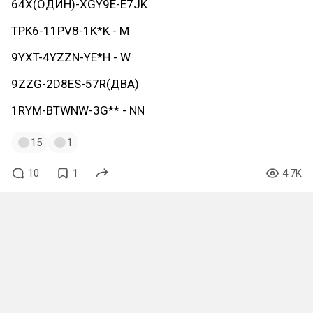
64X(ОДИН)-XGY9E-E7JK
TPK6-11PV8-1K*K - M
9YXT-4YZZN-YE*H - W
9ZZG-2D8ES-57R(ДВА)
1RYM-BTWNW-3G** - NN
15
1
10
1
4.7K