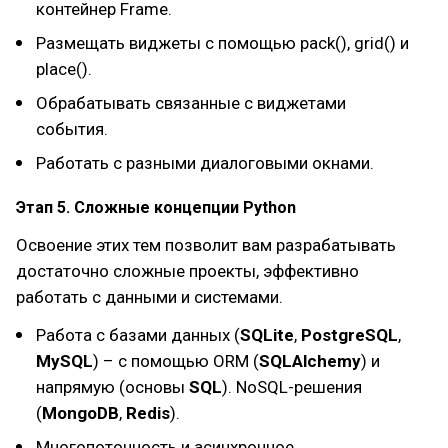
контейнер Frame.
Размещать виджеты с помощью pack(), grid() и
place().
Обрабатывать связанные с виджетами
события.
Работать с разными диалоговыми окнами.
Этап 5. Сложные концепции Python
Освоение этих тем позволит вам разрабатывать
достаточно сложные проекты, эффективно
работать с данными и системами.
Работа с базами данных (
SQLite
,
PostgreSQL
,
MySQL
) – с помощью ORM (
SQLAlchemy
) и
напрямую (основы
SQL
). NoSQL-решения
(
MongoDB
,
Redis
).
Многопоточность и асинхронное