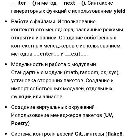
__iter__()
и метод
__next__()
. Синтаксис
генераторных функций с использованием
yield
.
Работа с файлами. Использование
контекстного менеджера, различные режимы
открытия и записи. Создание собственных
контекстных менеджеров с использованием
методов
__enter__
и
__exit__
.
Модульность и работа с модулями.
Стандартные модули (math, random, os, sys),
установка сторонних пакетов. Создание и
импорт собственных модулей, отдельных
функций или алиасов.
Создание виртуальных окружений.
Использование менеджеров пакетов (
UV
,
Poetry
).
Система контроля версий
Git
, линтеры (
flake8
,