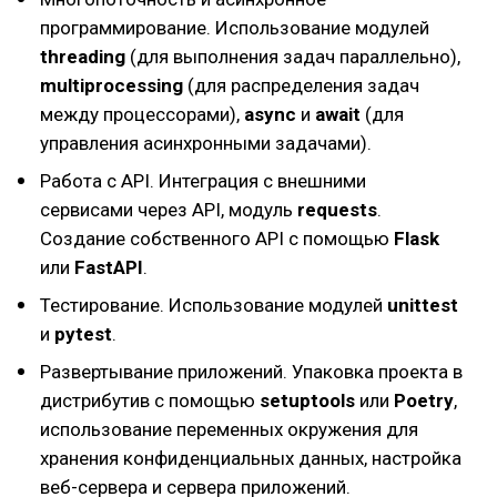
программирование. Использование модулей
threading
(для выполнения задач параллельно),
multiprocessing
(для распределения задач
между процессорами),
async
и
await
(для
управления асинхронными задачами).
Работа с API. Интеграция с внешними
сервисами через API, модуль
requests
.
Создание собственного API с помощью
Flask
или
FastAPI
.
Тестирование. Использование модулей
unittest
и
pytest
.
Развертывание приложений. Упаковка проекта в
дистрибутив с помощью
setuptools
или
Poetry
,
использование переменных окружения для
хранения конфиденциальных данных, настройка
веб-сервера и сервера приложений.