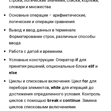
строки, логические значения, списки, кортежи,
словари и множества.
Основные операции – арифметические,
логические и операции сравнения.
Вывод и ввод данных в терминале.
Форматирование строк, различные способы
ввода.
Работа с датой и временем.
Условные конструкции. Оператор
if
для
принятия решений, опциональные блоки
elif
и
else
.
Циклы и списковые включения. Цикл
for
для
перебора элементов,
while
для итераций до
достижения определенного условия. Контроль
циклов с помощью
break
и
continue
. Замена
циклов списковыми включениями.