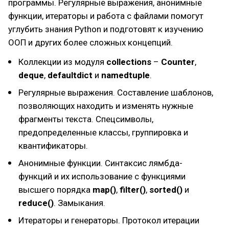
программы. Регулярные выражения, анонимные
функции, итераторы и работа с файлами помогут
углубить знания Python и подготовят к изучению
ООП и других более сложных концепций.
Коллекции из модуля
collections
–
Counter
,
deque
,
defaultdict
и
namedtuple
.
Регулярные выражения. Составление шаблонов,
позволяющих находить и изменять нужные
фрагменты текста. Спецсимволы,
предопределенные классы, группировка и
квантификаторы.
Анонимные функции. Синтаксис лямбда-
функций и их использование с функциями
высшего порядка
map()
,
filter()
,
sorted()
и
reduce()
. Замыкания.
Итераторы и генераторы. Протокол итерации