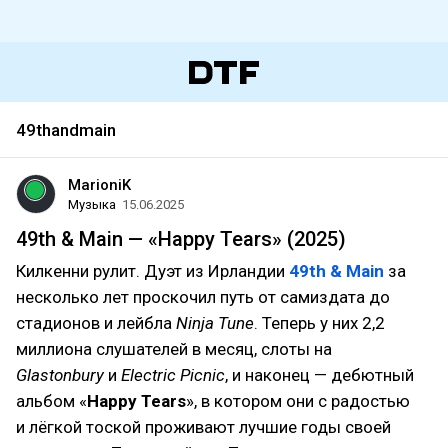
49thandmain
MarioniK
Музыка
15.06.2025
49th & Main — «Happy Tears» (2025)
Килкенни рулит. Дуэт из Ирландии
49th & Main
за
несколько лет проскочил путь от самиздата до
стадионов и лейбла
Ninja Tune
. Теперь у них 2,2
миллиона слушателей в месяц, слоты на
Glastonbury
и
Electric Picnic
, и наконец — дебютный
альбом «
Happy Tears
», в котором они с радостью
и лёгкой тоской проживают лучшие годы своей