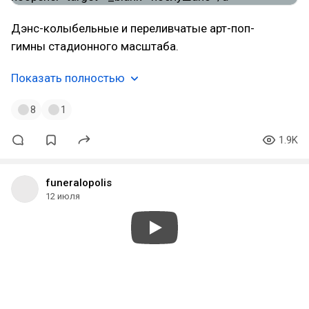
Дэнс-колыбельные и переливчатые арт-поп-
гимны стадионного масштаба.
Показать полностью
8
1
1.9K
funeralopolis
12 июля
#atmospheric
#medieval
#ambient
#dark
#dungeonsynth
#france