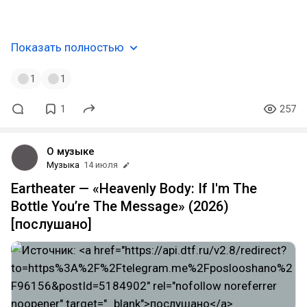
#ambient
#blackmetal
#quebec
Показать полностью
1
1
1
257
О музыке
Музыка
14 июля
Eartheater — «Heavenly Body: If I'm The
Bottle You’re The Message» (2026)
[послушано]