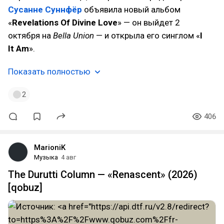
Сусанне Суннфёр
объявила новый альбом
«
Revelations Of Divine Love
» — он выйдет 2
октября на
Bella Union
— и открыла его синглом «
I
It Am
».
Показать полностью
2
406
MarioniK
Музыка
4 авг
The Durutti Column — «Renascent» (2026)
[qobuz]