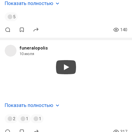
Показать полностью
5
140
funeralopolis
10 июля
#electronic
#oldschool
#ambient
#fantasy
#retro
#dungeon
#synth
Показать полностью
2
1
1
317