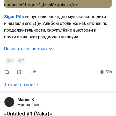
Sigur Rós
выпустили ещё одно музыкальное дитя
и назвали его «
( )
». Альбом столь же избыточен по
продолжительности, скрупулёзно выстроен и
почти столь же грандиозен по звуча…
Показать полностью
2
1
1
598
1 ответ на пост
MarioniK
Музыка
2 авг
«Untitled #1 (Vaka)»