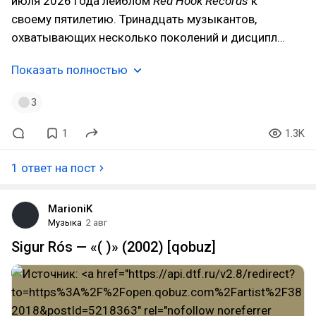
июля 2026 года лейблом
Red Hook Records
к
своему пятилетию. Тринадцать музыкантов,
охватывающих несколько поколений и дисципл…
Показать полностью
3
1
1.3K
1 ответ на пост
MarioniK
Музыка
2 авг
Sigur Rós — «( )» (2002) [qobuz]