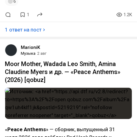
6
1
1.2K
1 ответ на пост
MarioniK
Музыка
2 авг
Moor Mother, Wadada Leo Smith, Amina
Claudine Myers и др. — «Peace Anthems»
(2026) [qobuz]
«
Peace Anthems
» — сборник, выпущенный 31