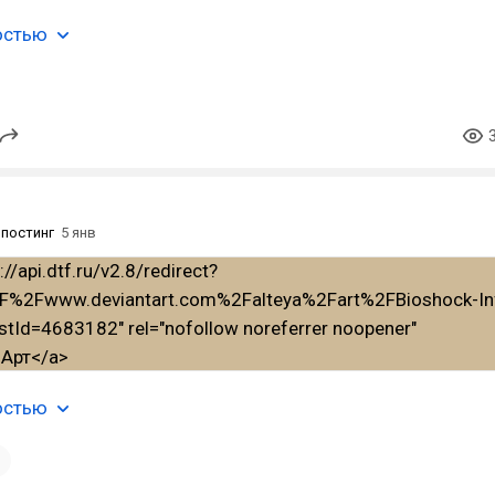
остью
постинг
5 янв
остью
1