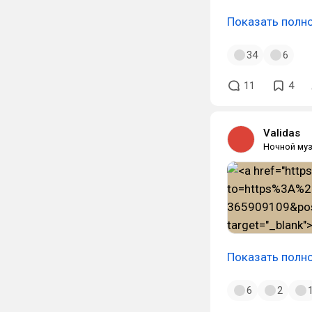
Показать полн
34
6
11
4
Validas
Ночной муз
Показать полн
6
2