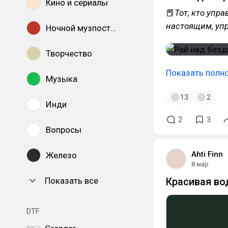
Кино и сериалы
📕
Тот, кто упр
настоящим, уп
Ночной музпостинг
Творчество
Показать полн
Музыка
13
2
Инди
2
3
Вопросы
Ahti Finn
Железо
8 мар
Показать все
Красивая во
DTF