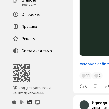
Granger
1990 - 2025
О проекте
Правила
Реклама
Системная тема
#bioshockinfini
11
2
6
QR-код для установки
наших приложений.
Игриада
Игры
1 ма