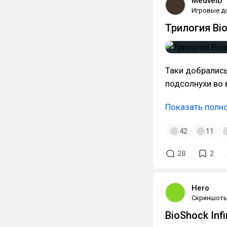
MedvelD
Игровые д
Трилогия Bi
Таки добрались
подсолнухи во 
Показать полн
42
11
28
2
Hero
Скриншот
BioShock Infi