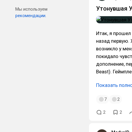
Утонувшая Ут
Мы используем
рекомендации.
Итак, я прошел
назад первую. 
возникло у мен
покидало чувст
дополнение, пе
Beast). Геймпл
Показать полн
7
2
2
2