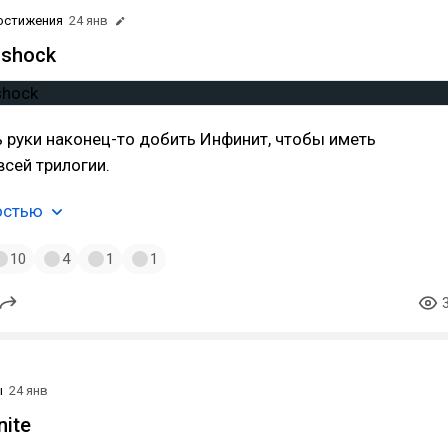
остижения
24 янв
oshock
 руки наконец-то добить Инфинит, чтобы иметь
всей трилогии.
остью
10
4
1
1
ы
24 янв
nite