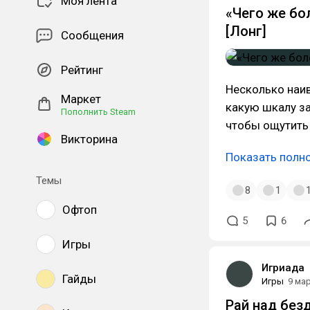
Моя лента
«Чего же бо
[Лонг]
Сообщения
Рейтинг
Несколько наив
Маркет
какую шкалу за
Пополнить Steam
чтобы ощутить
Викторина
Показать полн
Темы
8
1
Офтоп
5
6
Игры
Игриада
Гайды
Игры
9 ма
Рай над безд