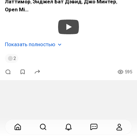
Латтимор
,
Энджел Бат Дэвид
,
Джо Минтер
,
Open Mi…
Показать полностью
2
595