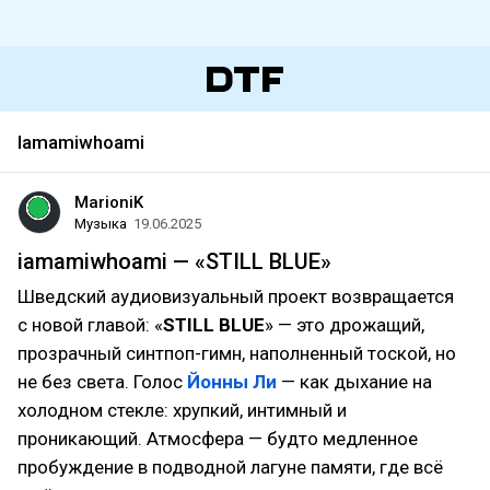
Iamamiwhoami
MarioniK
Музыка
19.06.2025
iamamiwhoami — «STILL BLUE»
Шведский аудиовизуальный проект возвращается
с новой главой: «
STILL BLUE
» — это дрожащий,
прозрачный синтпоп-гимн, наполненный тоской, но
не без света. Голос
Йонны Ли
— как дыхание на
холодном стекле: хрупкий, интимный и
проникающий. Атмосфера — будто медленное
пробуждение в подводной лагуне памяти, где всё