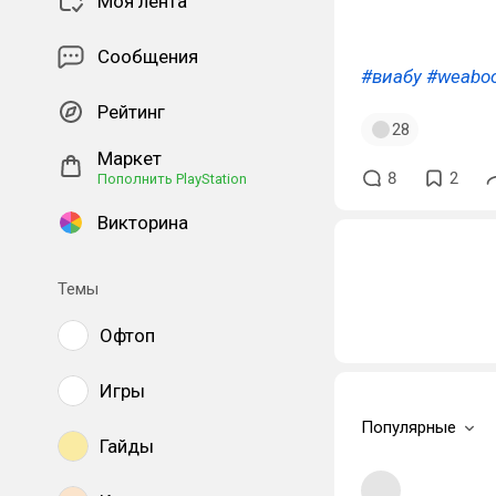
Моя лента
Сообщения
#виабу
#weabo
Рейтинг
28
Маркет
8
2
Пополнить PlayStation
Викторина
Темы
Офтоп
Игры
Популярные
Гайды