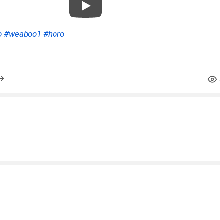
o
#weaboo1
#horo