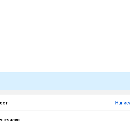
пост
Напис
ештянски