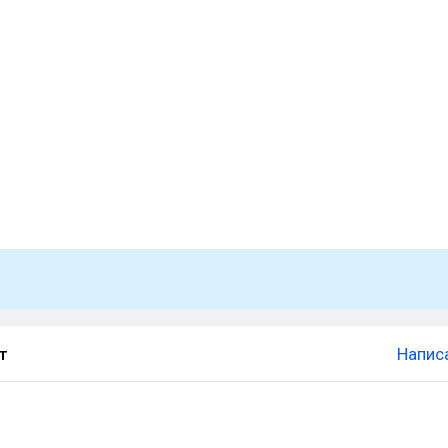
т
Напис